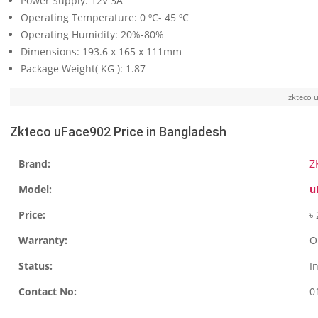
Power Supply: 12V 3A
Operating Temperature: 0 ºC- 45 ºC
Operating Humidity: 20%-80%
Dimensions: 193.6 x 165 x 111mm
Package Weight( KG ): 1.87
zkteco 
Zkteco uFace902 Price in Bangladesh
Brand:
Z
Model:
u
Price:
৳
Warranty:
O
Status:
I
Contact No:
0