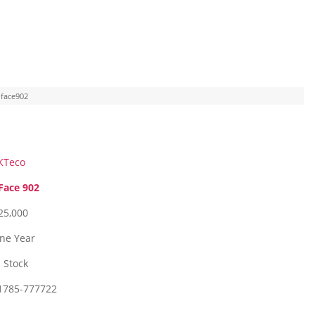
uface902
KTeco
Face 902
 25,000
ne Year
n Stock
1785-777722