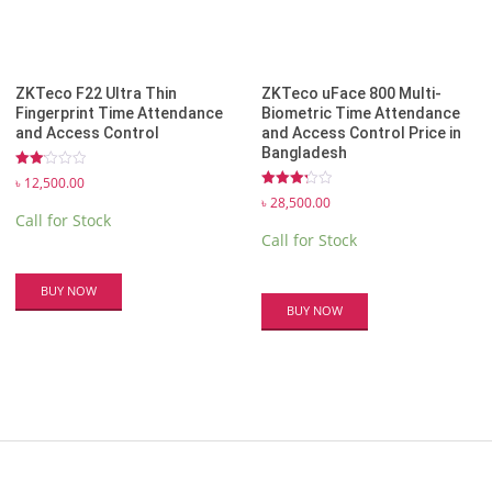
ZKTeco F22 Ultra Thin
ZKTeco uFace 800 Multi-
Fingerprint Time Attendance
Biometric Time Attendance
and Access Control
and Access Control Price in
Bangladesh
Rated
৳
12,500.00
2.13
Rated
৳
28,500.00
out
3.25
Call for Stock
of 5
out of
Call for Stock
5
BUY NOW
BUY NOW