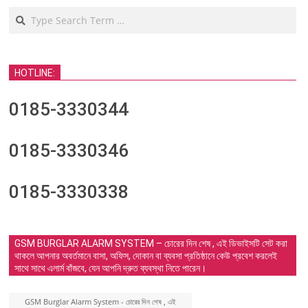
Search
HOTLINE:
0185-3330344
0185-3330346
0185-3330338
GSM BURGLAR ALARM SYSTEM – চোরের দিন শেষ , এই ডিভাইসটি সেট করা
থাকলে আপনার অবর্তমানে বাসা, অফিস, দোকান বা ব্যবসা প্রতিষ্ঠানে কেউ প্রবেশ করলেই
সাথে সাথে এলার্ম বাঁজবে, যেন আপনি দ্রুত ব্যবস্থা নিতে পারেন।
GSM Burglar Alarm System - চোরের দিন শেষ , এই