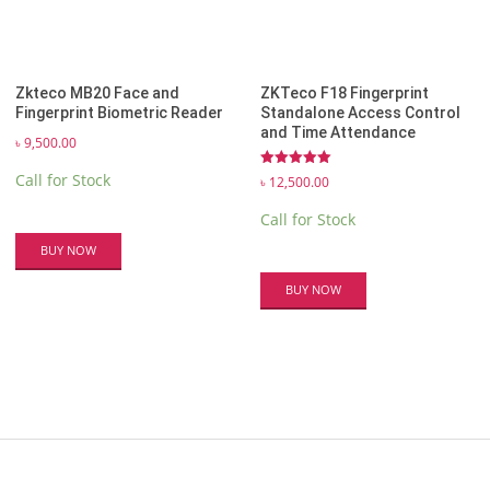
Zkteco​ MB20 Face and
ZKTeco F18 Fingerprint
Fingerprint Biometric Reader
Standalone Access Control
and Time Attendance
৳
9,500.00
Rated
Call for Stock
৳
12,500.00
5.00
out of 5
Call for Stock
BUY NOW
BUY NOW