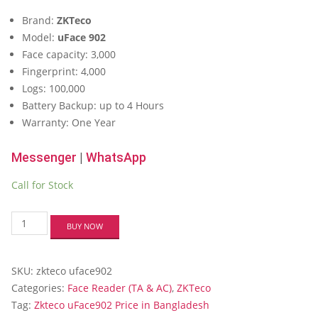
Brand:
ZKTeco
Model:
uFace 902
Face capacity: 3,000
Fingerprint: 4,000
Logs: 100,000
Battery Backup: up to 4 Hours
Warranty: One Year
Messenger
|
WhatsApp
Call for Stock
Zkteco
BUY NOW
uFace902
Facial
Multi-
SKU:
zkteco uface902
Biometric
Time
Categories:
Face Reader (TA & AC)
,
ZKTeco
Attendance
Tag:
Zkteco uFace902 Price in Bangladesh
Terminal