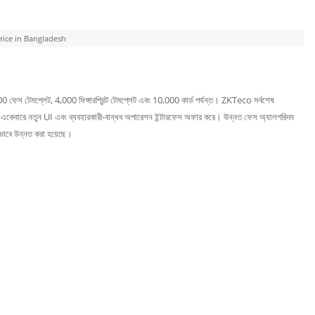
rice in Bangladesh
,000 ফেস টেমপ্লেট, 4,000 ফিঙ্গারপ্রিন্ট টেমপ্লেট এবং 10,000 কার্ড পর্যন্ত। ZKTeco সর্বশেষ
য একটি একেবারে নতুন UI এবং ব্যবহারকারী-বান্ধব অপারেশন ইন্টারফেস অফার করে। উন্নত ফেস অ্যালগরিদম
্যভাবে উন্নত করা হয়েছে।