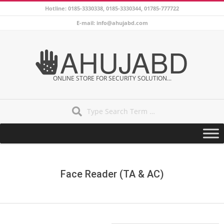
Skip
Hotline: 0185-3330338, 0185-3330344, 01785-777722
to
E-mail: info@ahujabd.com
content
AHUJABD
ONLINE STORE FOR SECURITY SOLUTION...
Search
Secondary
Navigation
Menu
Face Reader (TA & AC)