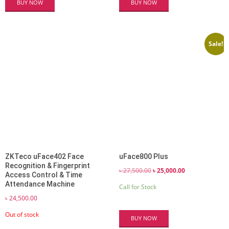
BUY NOW
BUY NOW
Sale!
ZKTeco uFace402 Face
uFace800 Plus
Recognition & Fingerprint
Original
Current
৳
27,500.00
৳
25,000.00
Access Control & Time
price
price
Attendance Machine
Call for Stock
was:
is:
৳
24,500.00
৳ 27,500.00.
৳ 25,000.00.
Out of stock
BUY NOW