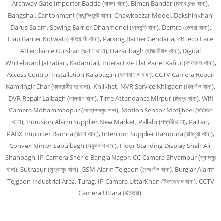
Archway Gate Importer Badda (বাড্ডা থানা), Biman Bandar (বিমান বন্দর থানা),
Bangshal, Cantonment (ক্যান্টনমেন্ট থানা), Chawkbazar Model, Dakshinkhan,
Darus Salam, Sewing Barrier Dhanmondi (ধানমন্ডি থানা), Demra (ডেমরা থানা),
Flap Barrier Kotwali (কোতয়ালী থানা), Parking Barrier Gendaria, ZKTeco Face
Attendance Gulshan (গুল্শান থানা), Hazaribagh (হাজারীবাগ থানা), Digital
Whiteboard Jatrabari, Kadamtali, Interactive Flat Panel Kafrul (কাফরুল থানা),
Access Control Installation Kalabagan (কলাবাগান থানা), CCTV Camera Repair
Kamringir Char (কামরাঙ্গীর চর থানা), Khilkhet, NVR Service Khilgaon (খিলগাঁও থানা),
DVR Repair Lalbagh (লালবাগ থানা), Time Attendance Mirpur (মিরপুর থানা), Wifi
Camera Mohammadpur (মোহাম্মদপুর থানা), Motion Sensor Motijheel (মতিঝিল
থানা), Intrusion Alarm Supplier New Market, Pallabi (পল্লবী থানা), Paltan,
PABX Importer Ramna (রমনা থানা), Intercom Supplier Rampura (রামপুরা থানা),
Convex Mirror Sabujbagh (সবুজবাগ থানা), Floor Standing Display Shah Ali,
Shahbagh, IP Camera Sher-e-Bangla Nagor, CC Camera Shyampur (শ্যামপুর
থানা), Sutrapur (সুত্রাপুর থানা), GSM Alarm Tejgaon (তেজগাঁও থানা), Burglar Alarm
Tejgaon Industrial Area, Turag, IP Camera UttarKhan (উত্তরখান থানা), CCTV
Camera Uttara (উত্তরা).