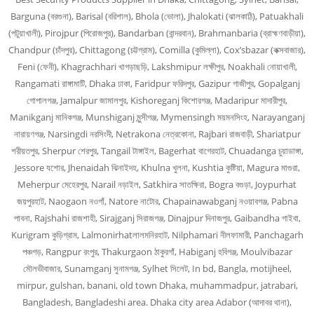
Barguna (বরগুনা), Barisal (বরিশাল), Bhola (ভোলা), Jhalokati (ঝালকাঠি), Patuakhali
(পটুয়াখালী), Pirojpur (পিরোজপুর), Bandarban (বান্দরবান), Brahmanbaria (ব্রাহ্মণবাড়ীয়া),
Chandpur (চাঁদপুর), Chittagong (চট্টগ্রাম), Comilla (কুমিল্লা), Cox’sbazar (কক্সবাজার),
Feni (ফেনী), Khagrachhari খাগড়াছড়ি, Lakshmipur লক্ষীপুর, Noakhali নোয়াখালী,
Rangamati রাঙ্গামাটি, Dhaka ঢাকা, Faridpur ফরিদপুর, Gazipur গাজীপুর, Gopalganj
গোপালগঞ্জ, Jamalpur জামালপুর, Kishoreganj কিশোরগঞ্জ, Madaripur মাদারীপুর,
Manikganj মানিকগঞ্জ, Munshiganj মুন্সীগঞ্জ, Mymensingh ময়মনসিংহ, Narayanganj
নারায়ণগঞ্জ, Narsingdi নরসিংদী, Netrakona নেত্রকোনা, Rajbari রাজবাড়ী, Shariatpur
শরীয়তপুর, Sherpur শেরপুর, Tangail টাঙ্গাইল, Bagerhat বাগেরহাট, Chuadanga চুয়াডাঙ্গা,
Jessore যশোর, Jhenaidah ঝিনাইদহ, Khulna খুলনা, Kushtia কুষ্টিয়া, Magura মাগুরা,
Meherpur মেহেরপুর, Narail নড়াইল, Satkhira সাতক্ষিরা, Bogra বগুড়া, Joypurhat
জয়পুরহাট, Naogaon নওগাঁ, Natore নাটোর, Chapainawabganj নওয়াবগঞ্জ, Pabna
পাবনা, Rajshahi রাজশাহী, Sirajganj সিরাজগঞ্জ, Dinajpur দিনাজপুর, Gaibandha গাইবা,
Kurigram কুড়িগ্রাম, Lalmonirhatলালমনিরহাট, Nilphamari নীলফামারী, Panchagarh
পঞ্চগড়, Rangpur রংপুর, Thakurgaon ঠাকুরগাঁ, Habiganj হবিগঞ্জ, Moulvibazar
মৌলভীবাজার, Sunamganj সুনামগঞ্জ, Sylhet সিলেট, In bd, Bangla, motijheel,
mirpur, gulshan, banani, old town Dhaka, muhammadpur, jatrabari,
Bangladesh, Bangladeshi area. Dhaka city area Adabor (আদাবর থানা),