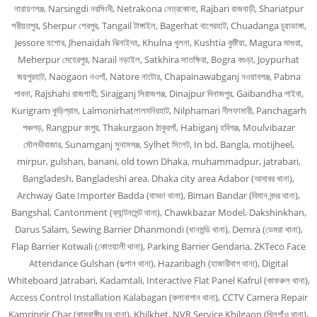
নারায়ণগঞ্জ, Narsingdi নরসিংদী, Netrakona নেত্রকোনা, Rajbari রাজবাড়ী, Shariatpur
শরীয়তপুর, Sherpur শেরপুর, Tangail টাঙ্গাইল, Bagerhat বাগেরহাট, Chuadanga চুয়াডাঙ্গা,
Jessore যশোর, Jhenaidah ঝিনাইদহ, Khulna খুলনা, Kushtia কুষ্টিয়া, Magura মাগুরা,
Meherpur মেহেরপুর, Narail নড়াইল, Satkhira সাতক্ষিরা, Bogra বগুড়া, Joypurhat
জয়পুরহাট, Naogaon নওগাঁ, Natore নাটোর, Chapainawabganj নওয়াবগঞ্জ, Pabna
পাবনা, Rajshahi রাজশাহী, Sirajganj সিরাজগঞ্জ, Dinajpur দিনাজপুর, Gaibandha গাইবা,
Kurigram কুড়িগ্রাম, Lalmonirhatলালমনিরহাট, Nilphamari নীলফামারী, Panchagarh
পঞ্চগড়, Rangpur রংপুর, Thakurgaon ঠাকুরগাঁ, Habiganj হবিগঞ্জ, Moulvibazar
মৌলভীবাজার, Sunamganj সুনামগঞ্জ, Sylhet সিলেট, In bd, Bangla, motijheel,
mirpur, gulshan, banani, old town Dhaka, muhammadpur, jatrabari,
Bangladesh, Bangladeshi area. Dhaka city area Adabor (আদাবর থানা),
Archway Gate Importer Badda (বাড্ডা থানা), Biman Bandar (বিমান বন্দর থানা),
Bangshal, Cantonment (ক্যান্টনমেন্ট থানা), Chawkbazar Model, Dakshinkhan,
Darus Salam, Sewing Barrier Dhanmondi (ধানমন্ডি থানা), Demra (ডেমরা থানা),
Flap Barrier Kotwali (কোতয়ালী থানা), Parking Barrier Gendaria, ZKTeco Face
Attendance Gulshan (গুল্শান থানা), Hazaribagh (হাজারীবাগ থানা), Digital
Whiteboard Jatrabari, Kadamtali, Interactive Flat Panel Kafrul (কাফরুল থানা),
Access Control Installation Kalabagan (কলাবাগান থানা), CCTV Camera Repair
Kamringir Char (কামরাঙ্গীর চর থানা), Khilkhet, NVR Service Khilgaon (খিলগাঁও থানা),