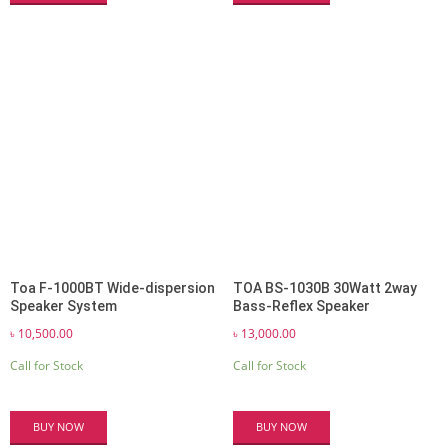
Toa F-1000BT Wide-dispersion
TOA BS-1030B 30Watt 2way
Speaker System
Bass-Reflex Speaker
৳
10,500.00
৳
13,000.00
Call for Stock
Call for Stock
BUY NOW
BUY NOW