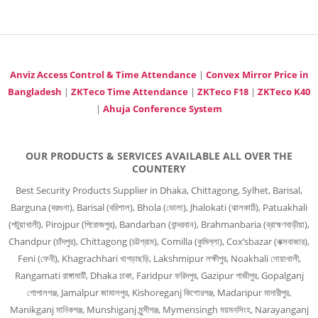
Anviz Access Control & Time Attendance
|
Convex Mirror Price in
Bangladesh
|
ZKTeco Time Attendance
|
ZKTeco F18
|
ZKTeco K40
|
Ahuja Conference System
OUR PRODUCTS & SERVICES AVAILABLE ALL OVER THE
COUNTERY
Best Security Products Supplier in Dhaka, Chittagong, Sylhet, Barisal,
Barguna (বরগুনা), Barisal (বরিশাল), Bhola (ভোলা), Jhalokati (ঝালকাঠি), Patuakhali
(পটুয়াখালী), Pirojpur (পিরোজপুর), Bandarban (বান্দরবান), Brahmanbaria (ব্রাহ্মণবাড়ীয়া),
Chandpur (চাঁদপুর), Chittagong (চট্টগ্রাম), Comilla (কুমিল্লা), Cox’sbazar (কক্সবাজার),
Feni (ফেনী), Khagrachhari খাগড়াছড়ি, Lakshmipur লক্ষীপুর, Noakhali নোয়াখালী,
Rangamati রাঙ্গামাটি, Dhaka ঢাকা, Faridpur ফরিদপুর, Gazipur গাজীপুর, Gopalganj
গোপালগঞ্জ, Jamalpur জামালপুর, Kishoreganj কিশোরগঞ্জ, Madaripur মাদারীপুর,
Manikganj মানিকগঞ্জ, Munshiganj মুন্সীগঞ্জ, Mymensingh ময়মনসিংহ, Narayanganj