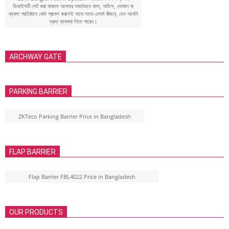
ডিভাইসটি সেট করা থাকলে আপনার অবর্তমানে বাসা, অফিস, দোকান বা
ব্যবসা প্রতিষ্ঠানে কেউ প্রবেশ করলেই সাথে সাথে এলার্ম বাঁজবে, যেন আপনি
দ্রুত ব্যবস্থা নিতে পারেন।
ARCHWAY GATE
PARKING BARRIER
ZKTeco Parking Barrier Price in Bangladesh
FLAP BARRIER
Flap Barrier FBL4022 Price in Bangladesh
OUR PRODUCTS