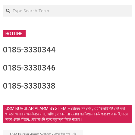
Search
HOTLINE:
0185-3330344
0185-3330346
0185-3330338
GSM BURGLAR ALARM SYSTEM – চোরের দিন শেষ , এই ডিভাইসটি সেট করা
থাকলে আপনার অবর্তমানে বাসা, অফিস, দোকান বা ব্যবসা প্রতিষ্ঠানে কেউ প্রবেশ করলেই সাথে
সাথে এলার্ম বাঁজবে, যেন আপনি দ্রুত ব্যবস্থা নিতে পারেন।
GSM Burglar Alarm System - চোরের দিন শেষ , এই