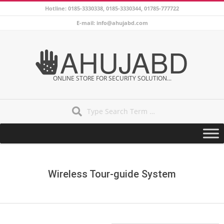
Skip
Hotline: 0185-3330338, 0185-3330344, 01785-777722
to
E-mail: info@ahujabd.com
content
AHUJABD
ONLINE STORE FOR SECURITY SOLUTION...
Search
Secondary
Navigation
Menu
Wireless Tour-guide System