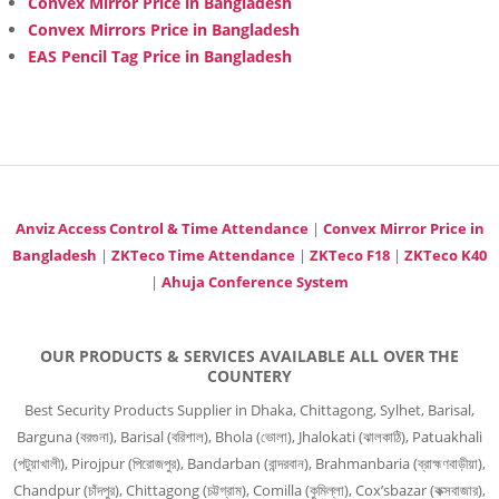
Convex Mirror Price in Bangladesh
Convex Mirrors Price in Bangladesh
EAS Pencil Tag Price in Bangladesh
Anviz Access Control & Time Attendance
|
Convex Mirror Price in
Bangladesh
|
ZKTeco Time Attendance
|
ZKTeco F18
|
ZKTeco K40
|
Ahuja Conference System
OUR PRODUCTS & SERVICES AVAILABLE ALL OVER THE
COUNTERY
Best Security Products Supplier in Dhaka, Chittagong, Sylhet, Barisal,
Barguna (বরগুনা), Barisal (বরিশাল), Bhola (ভোলা), Jhalokati (ঝালকাঠি), Patuakhali
(পটুয়াখালী), Pirojpur (পিরোজপুর), Bandarban (বান্দরবান), Brahmanbaria (ব্রাহ্মণবাড়ীয়া),
Chandpur (চাঁদপুর), Chittagong (চট্টগ্রাম), Comilla (কুমিল্লা), Cox’sbazar (কক্সবাজার),