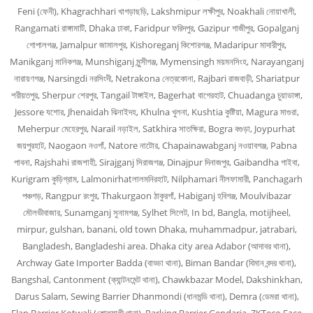
Feni (ফেনী), Khagrachhari খাগড়াছড়ি, Lakshmipur লক্ষীপুর, Noakhali নোয়াখালী,
Rangamati রাঙ্গামাটি, Dhaka ঢাকা, Faridpur ফরিদপুর, Gazipur গাজীপুর, Gopalganj
গোপালগঞ্জ, Jamalpur জামালপুর, Kishoreganj কিশোরগঞ্জ, Madaripur মাদারীপুর,
Manikganj মানিকগঞ্জ, Munshiganj মুন্সীগঞ্জ, Mymensingh ময়মনসিংহ, Narayanganj
নারায়ণগঞ্জ, Narsingdi নরসিংদী, Netrakona নেত্রকোনা, Rajbari রাজবাড়ী, Shariatpur
শরীয়তপুর, Sherpur শেরপুর, Tangail টাঙ্গাইল, Bagerhat বাগেরহাট, Chuadanga চুয়াডাঙ্গা,
Jessore যশোর, Jhenaidah ঝিনাইদহ, Khulna খুলনা, Kushtia কুষ্টিয়া, Magura মাগুরা,
Meherpur মেহেরপুর, Narail নড়াইল, Satkhira সাতক্ষিরা, Bogra বগুড়া, Joypurhat
জয়পুরহাট, Naogaon নওগাঁ, Natore নাটোর, Chapainawabganj নওয়াবগঞ্জ, Pabna
পাবনা, Rajshahi রাজশাহী, Sirajganj সিরাজগঞ্জ, Dinajpur দিনাজপুর, Gaibandha গাইবা,
Kurigram কুড়িগ্রাম, Lalmonirhatলালমনিরহাট, Nilphamari নীলফামারী, Panchagarh
পঞ্চগড়, Rangpur রংপুর, Thakurgaon ঠাকুরগাঁ, Habiganj হবিগঞ্জ, Moulvibazar
মৌলভীবাজার, Sunamganj সুনামগঞ্জ, Sylhet সিলেট, In bd, Bangla, motijheel,
mirpur, gulshan, banani, old town Dhaka, muhammadpur, jatrabari,
Bangladesh, Bangladeshi area. Dhaka city area Adabor (আদাবর থানা),
Archway Gate Importer Badda (বাড্ডা থানা), Biman Bandar (বিমান বন্দর থানা),
Bangshal, Cantonment (ক্যান্টনমেন্ট থানা), Chawkbazar Model, Dakshinkhan,
Darus Salam, Sewing Barrier Dhanmondi (ধানমন্ডি থানা), Demra (ডেমরা থানা),