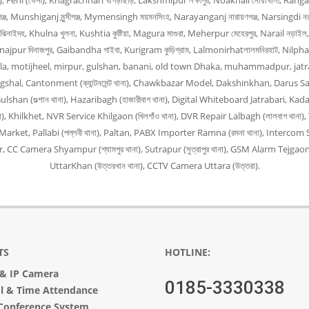
ার), Feni (ফেনী), Khagrachhari খাগড়াছড়ি, Lakshmipur লক্ষীপুর, Noakhali নোয়াখালী, Ranga
জ, Munshiganj মুন্সীগঞ্জ, Mymensingh ময়মনসিংহ, Narayanganj নারায়ণগঞ্জ, Narsingdi নরস
ঝিনাইদহ, Khulna খুলনা, Kushtia কুষ্টিয়া, Magura মাগুরা, Meherpur মেহেরপুর, Narail নড়াইল
Dinajpur দিনাজপুর, Gaibandha গাইবা, Kurigram কুড়িগ্রাম, Lalmonirhatলালমনিরহাট, Nilph
, Bangla, motijheel, mirpur, gulshan, banani, old town Dhaka, muhammadpur, jat
angshal, Cantonment (ক্যান্টনমেন্ট থানা), Chawkbazar Model, Dakshinkhan, Darus Sal
han (গুল্শান থানা), Hazaribagh (হাজারীবাগ থানা), Digital Whiteboard Jatrabari, Kada
না), Khilkhet, NVR Service Khilgaon (খিলগাঁও থানা), DVR Repair Lalbagh (লালবাগ থা
arket, Pallabi (পল্লবী থানা), Paltan, PABX Importer Ramna (রমনা থানা), Intercom S
 Camera Shyampur (শ্যামপুর থানা), Sutrapur (সুত্রাপুর থানা), GSM Alarm Tejgaon 
UttarKhan (উত্তরখান থানা), CCTV Camera Uttara (উত্তরা).
TS
HOTLINE:
&
IP Camera
0185-3330338
ol & Time Attendance
Conference System