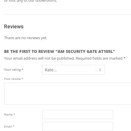
or visit any of our showrooms.
Reviews
There are no reviews yet.
BE THE FIRST TO REVIEW “AM SECURITY GATE AT105L”
Your email address will not be published.
Required fields are marked
*
Your rating
*
Your review
*
Name
*
Email
*