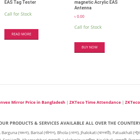
EAS Tag Tester
magnetic Acrylic EAS
Antenna
Call for Stock
৳
0.00
Call for Stock
READ MORE
BUY NOW
nvex Mirror Price in Bangladesh
|
ZKTeco Time Attendance
|
ZKTeco
OUR PRODUCTS & SERVICES AVAILABLE ALL OVER THE COUNTER
 (বরগুনা), Barisal (বরিশাল), Bhola (ভোলা), Jhalokati (ঝালকাঠি), Patuakhali (পটুয়াখালী