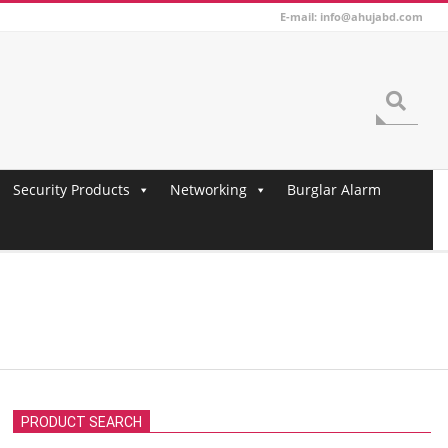
E-mail: info@ahujabd.com
Search
Security Products
Networking
Burglar Alarm
PRODUCT SEARCH