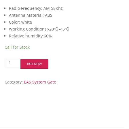
Radio Frequency: AM 58Khz
Antenna Material: ABS
Color: white
Working Conditions:-20℃-45℃
Relative humidity:60%
Call for Stock
AM
BUY NOW
Security
Gate
AT105L
Category:
EAS System Gate
quantity