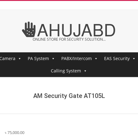
AHUJABD
ONLINE STORE FOR SECURITY SOLUTION...
 Camera
PA System
PABX/Intercom
EAS Security
Calling System
AM Security Gate AT105L
৳
75,000.00