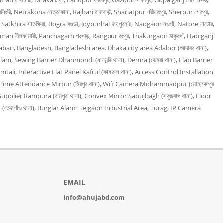
mati রাঙ্গামাটি, Dhaka ঢাকা, Faridpur ফরিদপুর, Gazipur গাজীপুর, Gopalganj গোপালগঞ্জ,
িংদী, Netrakona নেত্রকোনা, Rajbari রাজবাড়ী, Shariatpur শরীয়তপুর, Sherpur শেরপুর,
, Satkhira সাতক্ষিরা, Bogra বগুড়া, Joypurhat জয়পুরহাট, Naogaon নওগাঁ, Natore নাটোর,
amari নীলফামারী, Panchagarh পঞ্চগড়, Rangpur রংপুর, Thakurgaon ঠাকুরগাঁ, Habiganj
rabari, Bangladesh, Bangladeshi area. Dhaka city area Adabor (আদাবর থানা),
am, Sewing Barrier Dhanmondi (ধানমন্ডি থানা), Demra (ডেমরা থানা), Flap Barrier
mtali, Interactive Flat Panel Kafrul (কাফরুল থানা), Access Control Installation
না), Time Attendance Mirpur (মিরপুর থানা), Wifi Camera Mohammadpur (মোহাম্মদপুর
upplier Rampura (রামপুরা থানা), Convex Mirror Sabujbagh (সবুজবাগ থানা), Floor
(তেজগাঁও থানা), Burglar Alarm Tejgaon Industrial Area, Turag, IP Camera
EMAIL
info@ahujabd.com