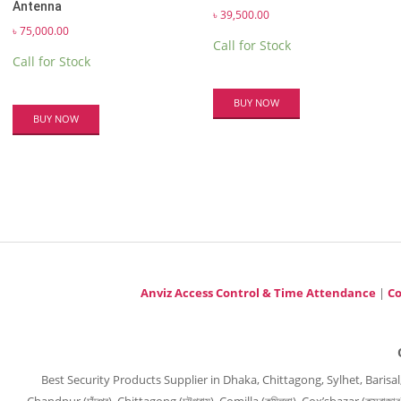
Antenna
৳
39,500.00
৳
75,000.00
Call for Stock
Call for Stock
BUY NOW
BUY NOW
Anviz Access Control & Time Attendance
|
Co
Best Security Products Supplier in Dhaka, Chittagong, Sylhet, Barisal, Barguna