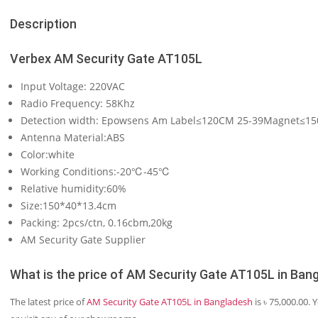
Description
Verbex AM Security Gate AT105L
Input Voltage: 220VAC
Radio Frequency: 58Khz
Detection width: Epowsens Am Label≤120CM 25-39Magnet≤
Antenna Material:ABS
Color:white
Working Conditions:-20℃-45℃
Relative humidity:60%
Size:150*40*13.4cm
Packing: 2pcs/ctn, 0.16cbm,20kg
AM Security Gate Supplier
What is the price of AM Security Gate AT105L in Ban
The latest price of
AM Security Gate AT105L in Bangladesh
is ৳ 75,000.00.