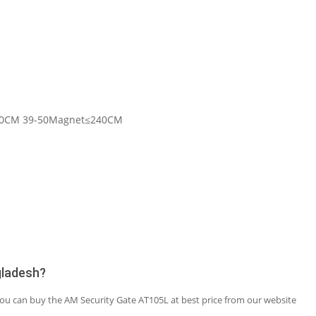
150CM 39-50Magnet≤240CM
gladesh?
 You can buy the AM Security Gate AT105L at best price from our website