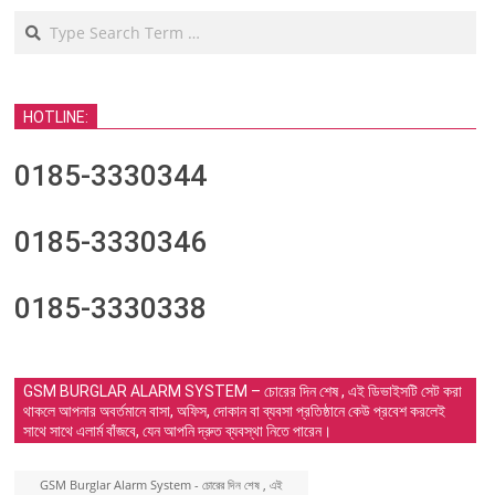
Search
HOTLINE:
0185-3330344
0185-3330346
0185-3330338
GSM BURGLAR ALARM SYSTEM – চোরের দিন শেষ , এই ডিভাইসটি সেট করা
থাকলে আপনার অবর্তমানে বাসা, অফিস, দোকান বা ব্যবসা প্রতিষ্ঠানে কেউ প্রবেশ করলেই
সাথে সাথে এলার্ম বাঁজবে, যেন আপনি দ্রুত ব্যবস্থা নিতে পারেন।
GSM Burglar Alarm System - চোরের দিন শেষ , এই