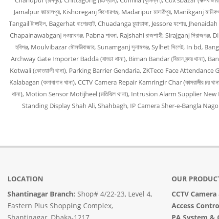
Chandpur (চাঁদপুর), Chittagong (চট্টগ্রাম), Comilla (কুমিল্লা), Cox’sbazar (কক্সবাজ
Jamalpur জামালপুর, Kishoreganj কিশোরগঞ্জ, Madaripur মাদারীপুর, Manikganj মানিকগঞ্
Tangail টাঙ্গাইল, Bagerhat বাগেরহাট, Chuadanga চুয়াডাঙ্গা, Jessore যশোর, Jhenaidah 
Chapainawabganj নওয়াবগঞ্জ, Pabna পাবনা, Rajshahi রাজশাহী, Sirajganj সিরাজগঞ্জ, 
হবিগঞ্জ, Moulvibazar মৌলভীবাজার, Sunamganj সুনামগঞ্জ, Sylhet সিলেট, In bd
Archway Gate Importer Badda (বাড্ডা থানা), Biman Bandar (বিমান বন্দর থানা), B
Kotwali (কোতয়ালী থানা), Parking Barrier Gendaria, ZKTeco Face Attendance Guls
Kalabagan (কলাবাগান থানা), CCTV Camera Repair Kamringir Char (কামরাঙ্গীর চর থা
থানা), Motion Sensor Motijheel (মতিঝিল থানা), Intrusion Alarm Supplier New M
Standing Display Shah Ali, Shahbagh, IP Camera Sher-e-Bangla Nagor, CC
LOCATION
OUR PRODUC
Shantinagar Branch:
Shop# 4/22-23, Level 4,
CCTV Camera
Eastern Plus Shopping Complex,
Access Contr
Shantinagar, Dhaka-1217.
PA System
&