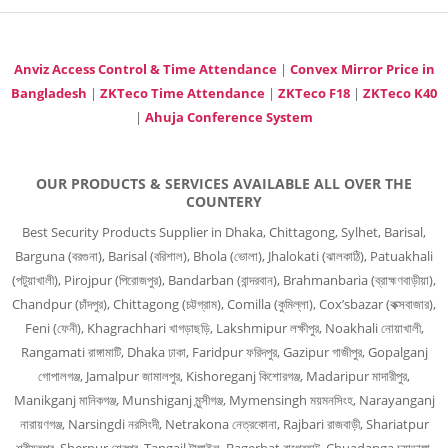
Anviz Access Control & Time Attendance
|
Convex Mirror Price in
Bangladesh
|
ZKTeco Time Attendance
|
ZKTeco F18
|
ZKTeco K40
|
Ahuja Conference System
OUR PRODUCTS & SERVICES AVAILABLE ALL OVER THE
COUNTERY
Best Security Products Supplier in Dhaka, Chittagong, Sylhet, Barisal,
Barguna (বরগুনা), Barisal (বরিশাল), Bhola (ভোলা), Jhalokati (ঝালকাঠি), Patuakhali
(পটুয়াখালী), Pirojpur (পিরোজপুর), Bandarban (বান্দরবান), Brahmanbaria (ব্রাহ্মণবাড়ীয়া),
Chandpur (চাঁদপুর), Chittagong (চট্টগ্রাম), Comilla (কুমিল্লা), Cox’sbazar (কক্সবাজার),
Feni (ফেনী), Khagrachhari খাগড়াছড়ি, Lakshmipur লক্ষীপুর, Noakhali নোয়াখালী,
Rangamati রাঙ্গামাটি, Dhaka ঢাকা, Faridpur ফরিদপুর, Gazipur গাজীপুর, Gopalganj
গোপালগঞ্জ, Jamalpur জামালপুর, Kishoreganj কিশোরগঞ্জ, Madaripur মাদারীপুর,
Manikganj মানিকগঞ্জ, Munshiganj মুন্সীগঞ্জ, Mymensingh ময়মনসিংহ, Narayanganj
নারায়ণগঞ্জ, Narsingdi নরসিংদী, Netrakona নেত্রকোনা, Rajbari রাজবাড়ী, Shariatpur