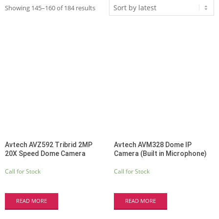
Sorted
Showing 145–160 of 184 results
by
latest
Avtech AVZ592 Tribrid 2MP
Avtech AVM328 Dome IP
20X Speed Dome Camera
Camera (Built in Microphone)
Call for Stock
Call for Stock
READ MORE
READ MORE