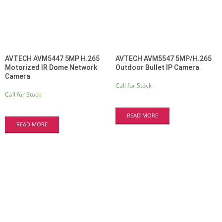
AVTECH AVM5447 5MP H.265
AVTECH AVM5547 5MP/H.265
Motorized IR Dome Network
Outdoor Bullet IP Camera
Camera
Call for Stock
Call for Stock
READ MORE
READ MORE