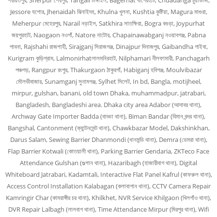
শরীয়তপুর, Sherpur শেরপুর, Tangail টাঙ্গাইল, Bagerhat বাগেরহাট, Chuadanga চুয়াডাঙ্গা,
Jessore যশোর, Jhenaidah ঝিনাইদহ, Khulna খুলনা, Kushtia কুষ্টিয়া, Magura মাগুরা,
Meherpur মেহেরপুর, Narail নড়াইল, Satkhira সাতক্ষিরা, Bogra বগুড়া, Joypurhat
জয়পুরহাট, Naogaon নওগাঁ, Natore নাটোর, Chapainawabganj নওয়াবগঞ্জ, Pabna
পাবনা, Rajshahi রাজশাহী, Sirajganj সিরাজগঞ্জ, Dinajpur দিনাজপুর, Gaibandha গাইবা,
Kurigram কুড়িগ্রাম, Lalmonirhatলালমনিরহাট, Nilphamari নীলফামারী, Panchagarh
পঞ্চগড়, Rangpur রংপুর, Thakurgaon ঠাকুরগাঁ, Habiganj হবিগঞ্জ, Moulvibazar
মৌলভীবাজার, Sunamganj সুনামগঞ্জ, Sylhet সিলেট, In bd, Bangla, motijheel,
mirpur, gulshan, banani, old town Dhaka, muhammadpur, jatrabari,
Bangladesh, Bangladeshi area. Dhaka city area Adabor (আদাবর থানা),
Archway Gate Importer Badda (বাড্ডা থানা), Biman Bandar (বিমান বন্দর থানা),
Bangshal, Cantonment (ক্যান্টনমেন্ট থানা), Chawkbazar Model, Dakshinkhan,
Darus Salam, Sewing Barrier Dhanmondi (ধানমন্ডি থানা), Demra (ডেমরা থানা),
Flap Barrier Kotwali (কোতয়ালী থানা), Parking Barrier Gendaria, ZKTeco Face
Attendance Gulshan (গুল্শান থানা), Hazaribagh (হাজারীবাগ থানা), Digital
Whiteboard Jatrabari, Kadamtali, Interactive Flat Panel Kafrul (কাফরুল থানা),
Access Control Installation Kalabagan (কলাবাগান থানা), CCTV Camera Repair
Kamringir Char (কামরাঙ্গীর চর থানা), Khilkhet, NVR Service Khilgaon (খিলগাঁও থানা),
DVR Repair Lalbagh (লালবাগ থানা), Time Attendance Mirpur (মিরপুর থানা), Wifi