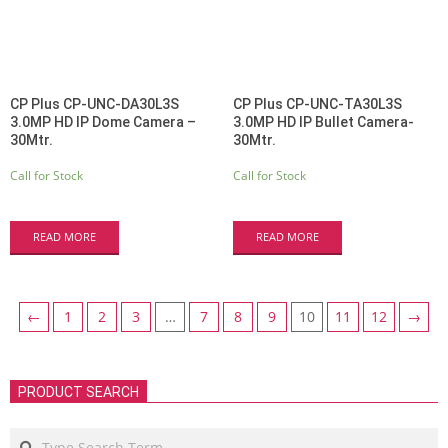
CP Plus CP-UNC-DA30L3S
CP Plus CP-UNC-TA30L3S
3.0MP HD IP Dome Camera –
3.0MP HD IP Bullet Camera-
30Mtr.
30Mtr.
Call for Stock
Call for Stock
READ MORE
READ MORE
←
1
2
3
…
7
8
9
10
11
12
→
PRODUCT SEARCH
Search