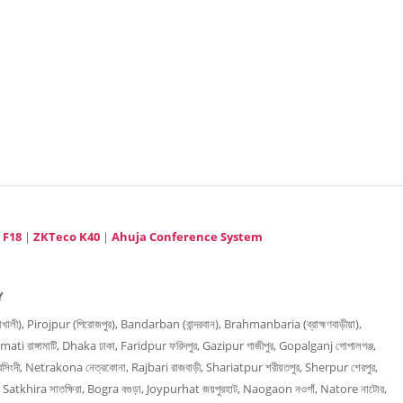
 F18
|
ZKTeco K40
|
Ahuja Conference System
Y
), Pirojpur (পিরোজপুর), Bandarban (বান্দরবান), Brahmanbaria (ব্রাহ্মণবাড়ীয়া),
mati রাঙ্গামাটি, Dhaka ঢাকা, Faridpur ফরিদপুর, Gazipur গাজীপুর, Gopalganj গোপালগঞ্জ,
িংদী, Netrakona নেত্রকোনা, Rajbari রাজবাড়ী, Shariatpur শরীয়তপুর, Sherpur শেরপুর,
, Satkhira সাতক্ষিরা, Bogra বগুড়া, Joypurhat জয়পুরহাট, Naogaon নওগাঁ, Natore নাটোর,