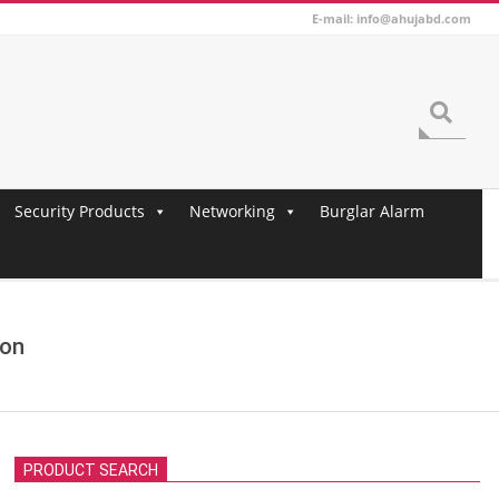
E-mail: info@ahujabd.com
Search
Security Products
Networking
Burglar Alarm
ton
PRODUCT SEARCH