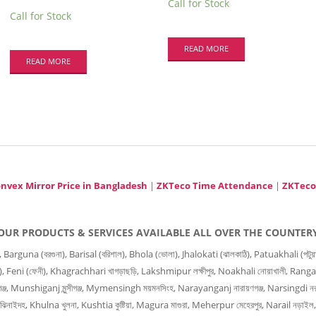
Call for Stock
Call for Stock
READ MORE
READ MORE
nvex Mirror Price in Bangladesh
|
ZKTeco Time Attendance
|
ZKTeco
OUR PRODUCTS & SERVICES AVAILABLE ALL OVER THE COUNTER
 (বরগুনা), Barisal (বরিশাল), Bhola (ভোলা), Jhalokati (ঝালকাঠি), Patuakhali (পটুয়াখালী
ার), Feni (ফেনী), Khagrachhari খাগড়াছড়ি, Lakshmipur লক্ষীপুর, Noakhali নোয়াখালী, Ranga
জ, Munshiganj মুন্সীগঞ্জ, Mymensingh ময়মনসিংহ, Narayanganj নারায়ণগঞ্জ, Narsingdi নরস
ঝিনাইদহ, Khulna খুলনা, Kushtia কুষ্টিয়া, Magura মাগুরা, Meherpur মেহেরপুর, Narail নড়াইল