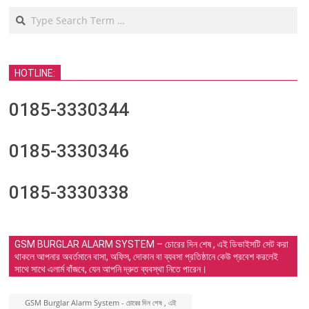
Search
HOTLINE:
0185-3330344
0185-3330346
0185-3330338
GSM BURGLAR ALARM SYSTEM – চোরের দিন শেষ , এই ডিভাইসটি সেট করা
থাকলে আপনার অবর্তমানে বাসা, অফিস, দোকান বা ব্যবসা প্রতিষ্ঠানে কেউ প্রবেশ করলেই
সাথে সাথে এলার্ম বাঁজবে, যেন আপনি দ্রুত ব্যবস্থা নিতে পারেন।
GSM Burglar Alarm System - চোরের দিন শেষ , এই