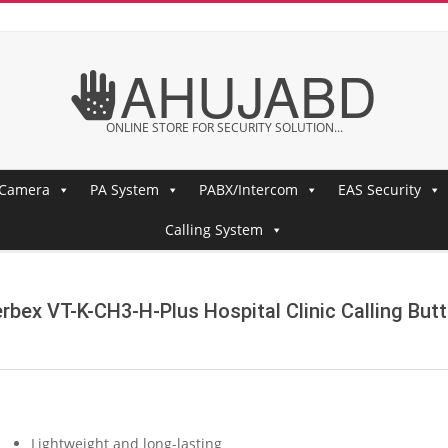
AHUJABD
ONLINE STORE FOR SECURITY SOLUTION...
 Camera
PA System
PABX/Intercom
EAS Security
Calling System
rbex VT-K-CH3-H-Plus Hospital Clinic Calling But
Lightweight and long-lasting