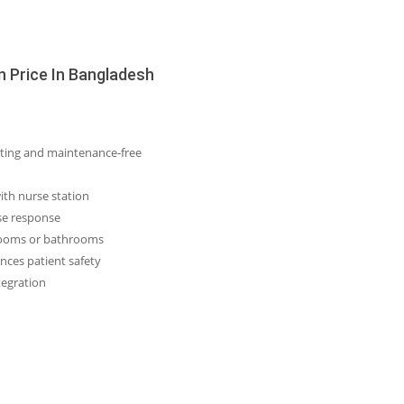
n Price In Bangladesh
asting and maintenance-free
ith nurse station
rse response
 rooms or bathrooms
nces patient safety
tegration