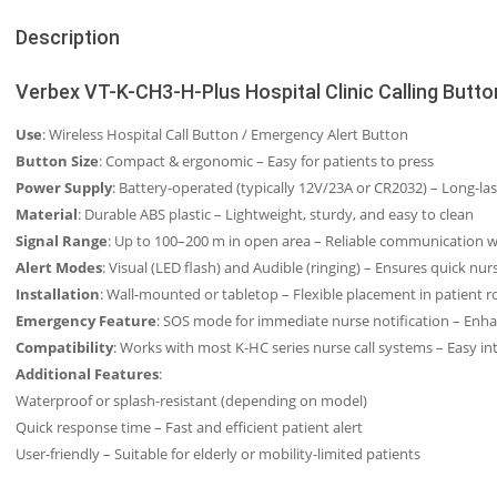
Description
Verbex VT-K-CH3-H-Plus Hospital Clinic Calling Butto
Use
: Wireless Hospital Call Button / Emergency Alert Button
Button Size
: Compact & ergonomic – Easy for patients to press
Power Supply
: Battery-operated (typically 12V/23A or CR2032) – Long-l
Material
: Durable ABS plastic – Lightweight, sturdy, and easy to clean
Signal Range
: Up to 100–200 m in open area – Reliable communication w
Alert Modes
: Visual (LED flash) and Audible (ringing) – Ensures quick nu
Installation
: Wall-mounted or tabletop – Flexible placement in patient
Emergency Feature
: SOS mode for immediate nurse notification – Enha
Compatibility
: Works with most K-HC series nurse call systems – Easy in
Additional Features
:
Waterproof or splash-resistant (depending on model)
Quick response time – Fast and efficient patient alert
User-friendly – Suitable for elderly or mobility-limited patients