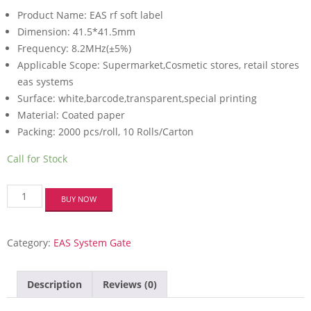
Product Name: EAS rf soft label
Dimension: 41.5*41.5mm
Frequency: 8.2MHz(±5%)
Applicable Scope: Supermarket,Cosmetic stores, retail stores
eas systems
Surface: white,barcode,transparent,special printing
Material: Coated paper
Packing: 2000 pcs/roll, 10 Rolls/Carton
Call for Stock
EAS
BUY NOW
Soft
Labels
Tags
Category:
EAS System Gate
Anti-
Human
Shield
(41.5
Description
Reviews (0)
x
41.5)