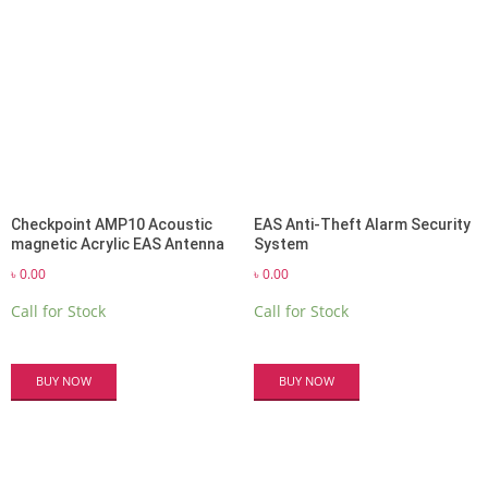
Checkpoint AMP10 Acoustic
EAS Anti-Theft Alarm Security
magnetic Acrylic EAS Antenna
System
৳
0.00
৳
0.00
Call for Stock
Call for Stock
BUY NOW
BUY NOW