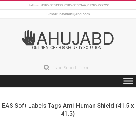
Skip
Hotline: 0185-3330338, 0185-3330344, 01785-777722
to
E-mail: info@ahujabd.com
content
AHUJABD
ONLINE STORE FOR SECURITY SOLUTION...
Search
Secondary
Navigation
Menu
EAS Soft Labels Tags Anti-Human Shield (41.5 x
41.5)