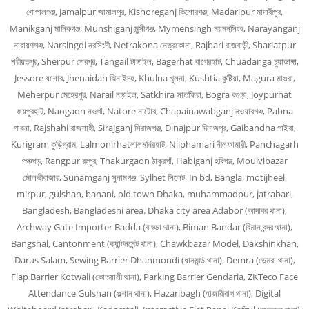
গোপালগঞ্জ, Jamalpur জামালপুর, Kishoreganj কিশোরগঞ্জ, Madaripur মাদারীপুর,
Manikganj মানিকগঞ্জ, Munshiganj মুন্সীগঞ্জ, Mymensingh ময়মনসিংহ, Narayanganj
নারায়ণগঞ্জ, Narsingdi নরসিংদী, Netrakona নেত্রকোনা, Rajbari রাজবাড়ী, Shariatpur
শরীয়তপুর, Sherpur শেরপুর, Tangail টাঙ্গাইল, Bagerhat বাগেরহাট, Chuadanga চুয়াডাঙ্গা,
Jessore যশোর, Jhenaidah ঝিনাইদহ, Khulna খুলনা, Kushtia কুষ্টিয়া, Magura মাগুরা,
Meherpur মেহেরপুর, Narail নড়াইল, Satkhira সাতক্ষিরা, Bogra বগুড়া, Joypurhat
জয়পুরহাট, Naogaon নওগাঁ, Natore নাটোর, Chapainawabganj নওয়াবগঞ্জ, Pabna
পাবনা, Rajshahi রাজশাহী, Sirajganj সিরাজগঞ্জ, Dinajpur দিনাজপুর, Gaibandha গাইবা,
Kurigram কুড়িগ্রাম, Lalmonirhatলালমনিরহাট, Nilphamari নীলফামারী, Panchagarh
পঞ্চগড়, Rangpur রংপুর, Thakurgaon ঠাকুরগাঁ, Habiganj হবিগঞ্জ, Moulvibazar
মৌলভীবাজার, Sunamganj সুনামগঞ্জ, Sylhet সিলেট, In bd, Bangla, motijheel,
mirpur, gulshan, banani, old town Dhaka, muhammadpur, jatrabari,
Bangladesh, Bangladeshi area. Dhaka city area Adabor (আদাবর থানা),
Archway Gate Importer Badda (বাড্ডা থানা), Biman Bandar (বিমান বন্দর থানা),
Bangshal, Cantonment (ক্যান্টনমেন্ট থানা), Chawkbazar Model, Dakshinkhan,
Darus Salam, Sewing Barrier Dhanmondi (ধানমন্ডি থানা), Demra (ডেমরা থানা),
Flap Barrier Kotwali (কোতয়ালী থানা), Parking Barrier Gendaria, ZKTeco Face
Attendance Gulshan (গুল্শান থানা), Hazaribagh (হাজারীবাগ থানা), Digital