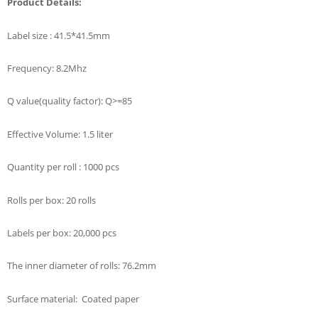
P
roduct Details:
Label size : 41.5*41.5mm
Frequency: 8.2Mhz
Q value(quality factor): Q>=85
Effective Volume: 1.5 liter
Quantity per roll : 1000 pcs
Rolls per box: 20 rolls
Labels per box: 20,000 pcs
The inner diameter of rolls: 76.2mm
Surface material: Coated paper