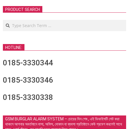
PRODUCT SEARCH
Search
HOTLINE:
0185-3330344
0185-3330346
0185-3330338
GSM BURGLAR ALARM SYSTEM – চোরের দিন শেষ , এই ডিভাইসটি সেট করা
থাকলে আপনার অবর্তমানে বাসা, অফিস, দোকান বা ব্যবসা প্রতিষ্ঠানে কেউ প্রবেশ করলেই সাথে