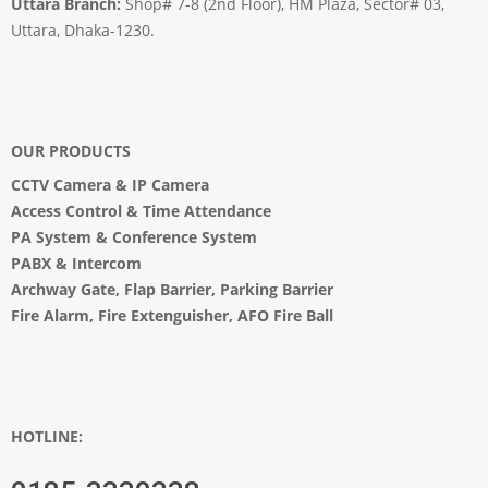
Uttara Branch:
Shop# 7-8 (2nd Floor), HM Plaza, Sector# 03,
Uttara, Dhaka-1230.
OUR PRODUCTS
CCTV Camera
&
IP Camera
Access Control & Time Attendance
PA System
&
Conference System
PABX & Intercom
Archway Gate
,
Flap Barrier
,
Parking Barrier
Fire Alarm, Fire Extenguisher, AFO Fire Ball
HOTLINE: