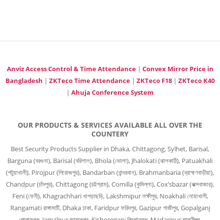
Anviz Access Control & Time Attendance
|
Convex Mirror Price in
Bangladesh
|
ZKTeco Time Attendance
|
ZKTeco F18
|
ZKTeco K40
|
Ahuja Conference System
OUR PRODUCTS & SERVICES AVAILABLE ALL OVER THE
COUNTERY
Best Security Products Supplier in Dhaka, Chittagong, Sylhet, Barisal,
Barguna (বরগুনা), Barisal (বরিশাল), Bhola (ভোলা), Jhalokati (ঝালকাঠি), Patuakhali
(পটুয়াখালী), Pirojpur (পিরোজপুর), Bandarban (বান্দরবান), Brahmanbaria (ব্রাহ্মণবাড়ীয়া),
Chandpur (চাঁদপুর), Chittagong (চট্টগ্রাম), Comilla (কুমিল্লা), Cox’sbazar (কক্সবাজার),
Feni (ফেনী), Khagrachhari খাগড়াছড়ি, Lakshmipur লক্ষীপুর, Noakhali নোয়াখালী,
Rangamati রাঙ্গামাটি, Dhaka ঢাকা, Faridpur ফরিদপুর, Gazipur গাজীপুর, Gopalganj
গোপালগঞ্জ, Jamalpur জামালপুর, Kishoreganj কিশোরগঞ্জ, Madaripur মাদারীপুর,