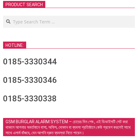
PRODUCT SEARCH
Search
HOTLINE:
0185-3330344
0185-3330346
0185-3330338
GSM BURGLAR ALARM SYSTEM – চোরের দিন শেষ , এই ডিভাইসটি সেট করা
থাকলে আপনার অবর্তমানে বাসা, অফিস, দোকান বা ব্যবসা প্রতিষ্ঠানে কেউ প্রবেশ করলেই সাথে
সাথে এলার্ম বাঁজবে, যেন আপনি দ্রুত ব্যবস্থা নিতে পারেন।