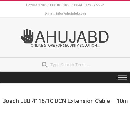
Skip
Hotline: 0185-3330338, 0185-3330344, 01785-777722
to
E-mail: info@ahujabd.com
content
AHUJABD
ONLINE STORE FOR SECURITY SOLUTION...
Search
Secondary
Navigation
Menu
Bosch LBB 4116/10 DCN Extension Cable – 10m