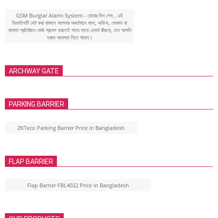
GSM Burglar Alarm System - চোরের দিন শেষ , এই
ডিভাইসটি সেট করা থাকলে আপনার অবর্তমানে বাসা, অফিস, দোকান বা
ব্যবসা প্রতিষ্ঠানে কেউ প্রবেশ করলেই সাথে সাথে এলার্ম বাঁজবে, যেন আপনি
দ্রুত ব্যবস্থা নিতে পারেন।
ARCHWAY GATE
PARKING BARRIER
ZKTeco Parking Barrier Price in Bangladesh
FLAP BARRIER
Flap Barrier FBL4022 Price in Bangladesh