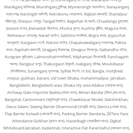
Manikganj মানিকগঞ্জ, Munshiganj মুন্সীগঞ্জ, Mymensingh ময়মনসিংহ, Narayanganj
নারায়ণগঞ্জ, Narsingdi নরসিংদী, Netrakona নেত্রকোনা, Rajbari রাজবাড়ী, Shariatpur
শরীয়তপুর, Sherpur শেরপুর, Tangail টাঙ্গাইল, Bagerhat বাগেরহাট, Chuadanga চুয়াডাঙ্গা,
Jessore যশোর, Jhenaidah ঝিনাইদহ, Khulna খুলনা, Kushtia কুষ্টিয়া, Magura মাগুরা,
Meherpur মেহেরপুর, Narail নড়াইল, Satkhira সাতক্ষিরা, Bogra বগুড়া, Joypurhat
জয়পুরহাট, Naogaon নওগাঁ, Natore নাটোর, Chapainawabganj নওয়াবগঞ্জ, Pabna
পাবনা, Rajshahi রাজশাহী, Sirajganj সিরাজগঞ্জ, Dinajpur দিনাজপুর, Gaibandha গাইবা,
Kurigram কুড়িগ্রাম, Lalmonirhatলালমনিরহাট, Nilphamari নীলফামারী, Panchagarh
পঞ্চগড়, Rangpur রংপুর, Thakurgaon ঠাকুরগাঁ, Habiganj হবিগঞ্জ, Moulvibazar
মৌলভীবাজার, Sunamganj সুনামগঞ্জ, Sylhet সিলেট, In bd, Bangla, motijheel,
mirpur, gulshan, banani, old town Dhaka, muhammadpur, jatrabari,
Bangladesh, Bangladeshi area. Dhaka city area Adabor (আদাবর থানা),
Archway Gate Importer Badda (বাড্ডা থানা), Biman Bandar (বিমান বন্দর থানা),
Bangshal, Cantonment (ক্যান্টনমেন্ট থানা), Chawkbazar Model, Dakshinkhan,
Darus Salam, Sewing Barrier Dhanmondi (ধানমন্ডি থানা), Demra (ডেমরা থানা),
Flap Barrier Kotwali (কোতয়ালী থানা), Parking Barrier Gendaria, ZKTeco Face
Attendance Gulshan (গুল্শান থানা), Hazaribagh (হাজারীবাগ থানা), Digital
Whiteboard Jatrabari, Kadamtali, Interactive Flat Panel Kafrul (কাফরুল থানা),