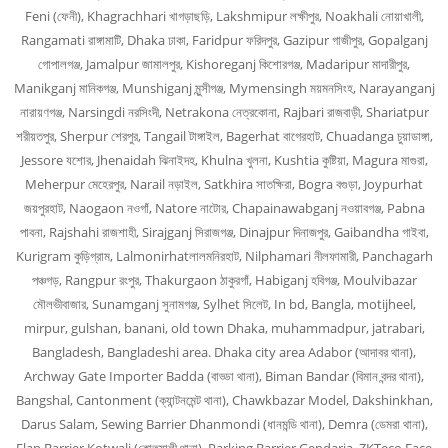
Feni (ফেনী), Khagrachhari খাগড়াছড়ি, Lakshmipur লক্ষীপুর, Noakhali নোয়াখালী,
Rangamati রাঙ্গামাটি, Dhaka ঢাকা, Faridpur ফরিদপুর, Gazipur গাজীপুর, Gopalganj
গোপালগঞ্জ, Jamalpur জামালপুর, Kishoreganj কিশোরগঞ্জ, Madaripur মাদারীপুর,
Manikganj মানিকগঞ্জ, Munshiganj মুন্সীগঞ্জ, Mymensingh ময়মনসিংহ, Narayanganj
নারায়ণগঞ্জ, Narsingdi নরসিংদী, Netrakona নেত্রকোনা, Rajbari রাজবাড়ী, Shariatpur
শরীয়তপুর, Sherpur শেরপুর, Tangail টাঙ্গাইল, Bagerhat বাগেরহাট, Chuadanga চুয়াডাঙ্গা,
Jessore যশোর, Jhenaidah ঝিনাইদহ, Khulna খুলনা, Kushtia কুষ্টিয়া, Magura মাগুরা,
Meherpur মেহেরপুর, Narail নড়াইল, Satkhira সাতক্ষিরা, Bogra বগুড়া, Joypurhat
জয়পুরহাট, Naogaon নওগাঁ, Natore নাটোর, Chapainawabganj নওয়াবগঞ্জ, Pabna
পাবনা, Rajshahi রাজশাহী, Sirajganj সিরাজগঞ্জ, Dinajpur দিনাজপুর, Gaibandha গাইবা,
Kurigram কুড়িগ্রাম, Lalmonirhatলালমনিরহাট, Nilphamari নীলফামারী, Panchagarh
পঞ্চগড়, Rangpur রংপুর, Thakurgaon ঠাকুরগাঁ, Habiganj হবিগঞ্জ, Moulvibazar
মৌলভীবাজার, Sunamganj সুনামগঞ্জ, Sylhet সিলেট, In bd, Bangla, motijheel,
mirpur, gulshan, banani, old town Dhaka, muhammadpur, jatrabari,
Bangladesh, Bangladeshi area. Dhaka city area Adabor (আদাবর থানা),
Archway Gate Importer Badda (বাড্ডা থানা), Biman Bandar (বিমান বন্দর থানা),
Bangshal, Cantonment (ক্যান্টনমেন্ট থানা), Chawkbazar Model, Dakshinkhan,
Darus Salam, Sewing Barrier Dhanmondi (ধানমন্ডি থানা), Demra (ডেমরা থানা),