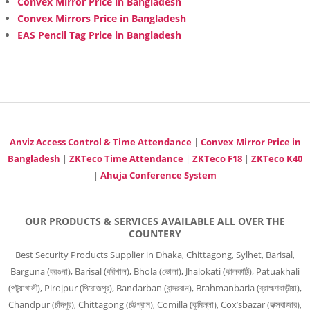
Convex Mirror Price in Bangladesh
Convex Mirrors Price in Bangladesh
EAS Pencil Tag Price in Bangladesh
Anviz Access Control & Time Attendance
|
Convex Mirror Price in
Bangladesh
|
ZKTeco Time Attendance
|
ZKTeco F18
|
ZKTeco K40
|
Ahuja Conference System
OUR PRODUCTS & SERVICES AVAILABLE ALL OVER THE
COUNTERY
Best Security Products Supplier in Dhaka, Chittagong, Sylhet, Barisal,
Barguna (বরগুনা), Barisal (বরিশাল), Bhola (ভোলা), Jhalokati (ঝালকাঠি), Patuakhali
(পটুয়াখালী), Pirojpur (পিরোজপুর), Bandarban (বান্দরবান), Brahmanbaria (ব্রাহ্মণবাড়ীয়া),
Chandpur (চাঁদপুর), Chittagong (চট্টগ্রাম), Comilla (কুমিল্লা), Cox’sbazar (কক্সবাজার),