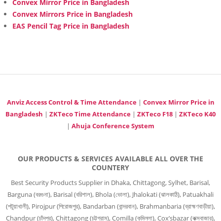
Convex Mirror Price in Bangladesh
Convex Mirrors Price in Bangladesh
EAS Pencil Tag Price in Bangladesh
Anviz Access Control & Time Attendance
|
Convex Mirror Price in
Bangladesh
|
ZKTeco Time Attendance
|
ZKTeco F18
|
ZKTeco K40
|
Ahuja Conference System
OUR PRODUCTS & SERVICES AVAILABLE ALL OVER THE
COUNTERY
Best Security Products Supplier in Dhaka, Chittagong, Sylhet, Barisal,
Barguna (বরগুনা), Barisal (বরিশাল), Bhola (ভোলা), Jhalokati (ঝালকাঠি), Patuakhali
(পটুয়াখালী), Pirojpur (পিরোজপুর), Bandarban (বান্দরবান), Brahmanbaria (ব্রাহ্মণবাড়ীয়া),
Chandpur (চাঁদপুর), Chittagong (চট্টগ্রাম), Comilla (কুমিল্লা), Cox’sbazar (কক্সবাজার),