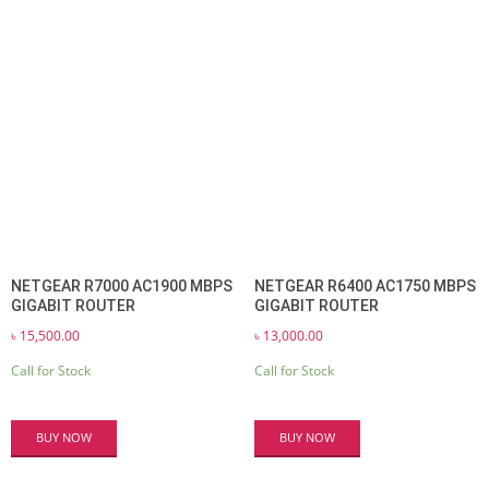
NETGEAR R7000 AC1900 MBPS
NETGEAR R6400 AC1750 MBPS
GIGABIT ROUTER
GIGABIT ROUTER
৳
15,500.00
৳
13,000.00
Call for Stock
Call for Stock
BUY NOW
BUY NOW