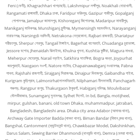
Feni (ফেনী), Khagrachhari খাগড়াছড়ি, Lakshmipur লক্ষীপুর, Noakhali নোয়াখালী,
Rangamati রাঙ্গামাটি, Dhaka ঢাকা, Faridpur ফরিদপুর, Gazipur গাজীপুর, Gopalganj
গোপালগঞ্জ, Jamalpur জামালপুর, Kishoreganj কিশোরগঞ্জ, Madaripur মাদারীপুর,
Manikganj মানিকগঞ্জ, Munshiganj মুন্সীগঞ্জ, Mymensingh ময়মনসিংহ, Narayanganj
নারায়ণগঞ্জ, Narsingdi নরসিংদী, Netrakona নেত্রকোনা, Rajbari রাজবাড়ী, Shariatpur
শরীয়তপুর, Sherpur শেরপুর, Tangail টাঙ্গাইল, Bagerhat বাগেরহাট, Chuadanga চুয়াডাঙ্গা,
Jessore যশোর, Jhenaidah ঝিনাইদহ, Khulna খুলনা, Kushtia কুষ্টিয়া, Magura মাগুরা,
Meherpur মেহেরপুর, Narail নড়াইল, Satkhira সাতক্ষিরা, Bogra বগুড়া, Joypurhat
জয়পুরহাট, Naogaon নওগাঁ, Natore নাটোর, Chapainawabganj নওয়াবগঞ্জ, Pabna
পাবনা, Rajshahi রাজশাহী, Sirajganj সিরাজগঞ্জ, Dinajpur দিনাজপুর, Gaibandha গাইবা,
Kurigram কুড়িগ্রাম, Lalmonirhatলালমনিরহাট, Nilphamari নীলফামারী, Panchagarh
পঞ্চগড়, Rangpur রংপুর, Thakurgaon ঠাকুরগাঁ, Habiganj হবিগঞ্জ, Moulvibazar
মৌলভীবাজার, Sunamganj সুনামগঞ্জ, Sylhet সিলেট, In bd, Bangla, motijheel,
mirpur, gulshan, banani, old town Dhaka, muhammadpur, jatrabari,
Bangladesh, Bangladeshi area. Dhaka city area Adabor (আদাবর থানা),
Archway Gate Importer Badda (বাড্ডা থানা), Biman Bandar (বিমান বন্দর থানা),
Bangshal, Cantonment (ক্যান্টনমেন্ট থানা), Chawkbazar Model, Dakshinkhan,
Darus Salam, Sewing Barrier Dhanmondi (ধানমন্ডি থানা), Demra (ডেমরা থানা),