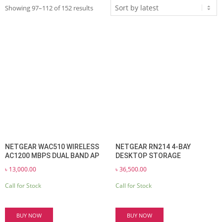
Sorted
Showing 97–112 of 152 results
by
latest
NETGEAR WAC510 WIRELESS
NETGEAR RN214 4-BAY
AC1200 MBPS DUAL BAND AP
DESKTOP STORAGE
৳
13,000.00
৳
36,500.00
Call for Stock
Call for Stock
BUY NOW
BUY NOW