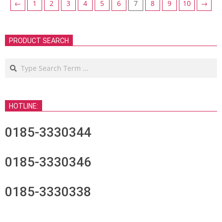
←
1
2
3
4
5
6
7
8
9
10
→
PRODUCT SEARCH
Search
HOTLINE:
0185-3330344
0185-3330346
0185-3330338