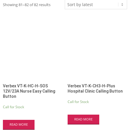
Sorted
Showing 81–82 of 82 results
by
latest
Verbex VT-K-HC-H-SOS
Verbex VT-K-CH3-H-Plus
12V/23A Nurse Easy Calling
Hospital Clinic Calling Button
Button
Call for Stock
Call for Stock
READ MORE
READ MORE