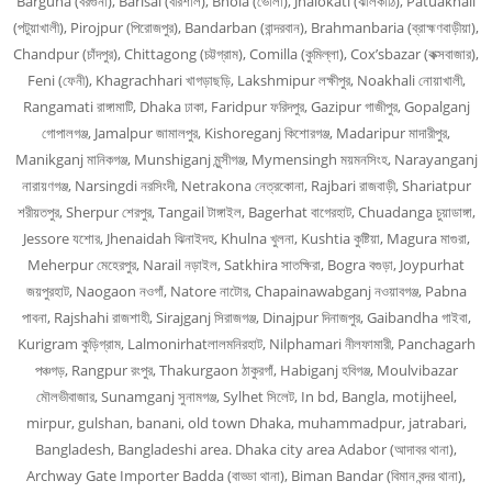
Barguna (বরগুনা), Barisal (বরিশাল), Bhola (ভোলা), Jhalokati (ঝালকাঠি), Patuakhali
(পটুয়াখালী), Pirojpur (পিরোজপুর), Bandarban (বান্দরবান), Brahmanbaria (ব্রাহ্মণবাড়ীয়া),
Chandpur (চাঁদপুর), Chittagong (চট্টগ্রাম), Comilla (কুমিল্লা), Cox’sbazar (কক্সবাজার),
Feni (ফেনী), Khagrachhari খাগড়াছড়ি, Lakshmipur লক্ষীপুর, Noakhali নোয়াখালী,
Rangamati রাঙ্গামাটি, Dhaka ঢাকা, Faridpur ফরিদপুর, Gazipur গাজীপুর, Gopalganj
গোপালগঞ্জ, Jamalpur জামালপুর, Kishoreganj কিশোরগঞ্জ, Madaripur মাদারীপুর,
Manikganj মানিকগঞ্জ, Munshiganj মুন্সীগঞ্জ, Mymensingh ময়মনসিংহ, Narayanganj
নারায়ণগঞ্জ, Narsingdi নরসিংদী, Netrakona নেত্রকোনা, Rajbari রাজবাড়ী, Shariatpur
শরীয়তপুর, Sherpur শেরপুর, Tangail টাঙ্গাইল, Bagerhat বাগেরহাট, Chuadanga চুয়াডাঙ্গা,
Jessore যশোর, Jhenaidah ঝিনাইদহ, Khulna খুলনা, Kushtia কুষ্টিয়া, Magura মাগুরা,
Meherpur মেহেরপুর, Narail নড়াইল, Satkhira সাতক্ষিরা, Bogra বগুড়া, Joypurhat
জয়পুরহাট, Naogaon নওগাঁ, Natore নাটোর, Chapainawabganj নওয়াবগঞ্জ, Pabna
পাবনা, Rajshahi রাজশাহী, Sirajganj সিরাজগঞ্জ, Dinajpur দিনাজপুর, Gaibandha গাইবা,
Kurigram কুড়িগ্রাম, Lalmonirhatলালমনিরহাট, Nilphamari নীলফামারী, Panchagarh
পঞ্চগড়, Rangpur রংপুর, Thakurgaon ঠাকুরগাঁ, Habiganj হবিগঞ্জ, Moulvibazar
মৌলভীবাজার, Sunamganj সুনামগঞ্জ, Sylhet সিলেট, In bd, Bangla, motijheel,
mirpur, gulshan, banani, old town Dhaka, muhammadpur, jatrabari,
Bangladesh, Bangladeshi area. Dhaka city area Adabor (আদাবর থানা),
Archway Gate Importer Badda (বাড্ডা থানা), Biman Bandar (বিমান বন্দর থানা),