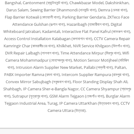
Bangshal, Cantonment (ক্যান্টনমেন্ট থানা), Chawkbazar Model, Dakshinkhan,
Darus Salam, Sewing Barrier Dhanmondi (ধানমন্ডি থানা), Demra (ডেমরা থানা),
Flap Barrier Kotwali (কোতয়ালী থানা), Parking Barrier Gendaria, ZKTeco Face
Attendance Gulshan (গুল্শান থানা), Hazaribagh (হাজারীবাগ থানা), Digital
Whiteboard Jatrabari, Kadamtali, Interactive Flat Panel Kafrul (কাফরুল থানা),
Access Control Installation Kalabagan (কলাবাগান থানা), CCTV Camera Repair
Kamringir Char (কামরাঙ্গীর চর থানা), Khilkhet, NVR Service Khilgaon (খিলগাঁও থানা),
DVR Repair Lalbagh (লালবাগ থানা), Time Attendance Mirpur (মিরপুর থানা), Wifi
Camera Mohammadpur (মোহাম্মদপুর থানা), Motion Sensor Motijheel (মতিঝিল
থানা), Intrusion Alarm Supplier New Market, Pallabi (পল্লবী থানা), Paltan,
PABX Importer Ramna (রমনা থানা), Intercom Supplier Rampura (রামপুরা থানা),
Convex Mirror Sabujbagh (সবুজবাগ থানা), Floor Standing Display Shah Ali,
Shahbagh, IP Camera Sher-e-Bangla Nagor, CC Camera Shyampur (শ্যামপুর
থানা), Sutrapur (সুত্রাপুর থানা), GSM Alarm Tejgaon (তেজগাঁও থানা), Burglar Alarm
Tejgaon Industrial Area, Turag, IP Camera UttarKhan (উত্তরখান থানা), CCTV
Camera Uttara (উত্তরা).