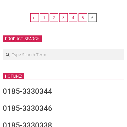
←
1
2
3
4
5
6
PRODUCT SEARCH
Search
HOTLINE:
0185-3330344
0185-3330346
0185-3330338