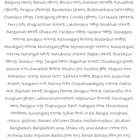
Barguna (বরগুনা), Barisal (বরিশাল), Bhola (ভোলা), Jhalokati (ঝালকাঠি), Patuakhali
(পটুয়াখালী), Pirojpur (পিরোজপুর), Bandarban (বান্দরবান), Brahmanbaria (ব্রাহ্মণবাড়ীয়া),
Chandpur (চাঁদপুর), Chittagong (চট্টগ্রাম), Comilla (কুমিল্লা), Cox’sbazar (কক্সবাজার),
Feni (ফেনী), Khagrachhari খাগড়াছড়ি, Lakshmipur লক্ষীপুর, Noakhali নোয়াখালী,
Rangamati রাঙ্গামাটি, Dhaka ঢাকা, Faridpur ফরিদপুর, Gazipur গাজীপুর, Gopalganj
গোপালগঞ্জ, Jamalpur জামালপুর, Kishoreganj কিশোরগঞ্জ, Madaripur মাদারীপুর,
Manikganj মানিকগঞ্জ, Munshiganj মুন্সীগঞ্জ, Mymensingh ময়মনসিংহ, Narayanganj
নারায়ণগঞ্জ, Narsingdi নরসিংদী, Netrakona নেত্রকোনা, Rajbari রাজবাড়ী, Shariatpur
শরীয়তপুর, Sherpur শেরপুর, Tangail টাঙ্গাইল, Bagerhat বাগেরহাট, Chuadanga চুয়াডাঙ্গা,
Jessore যশোর, Jhenaidah ঝিনাইদহ, Khulna খুলনা, Kushtia কুষ্টিয়া, Magura মাগুরা,
Meherpur মেহেরপুর, Narail নড়াইল, Satkhira সাতক্ষিরা, Bogra বগুড়া, Joypurhat
জয়পুরহাট, Naogaon নওগাঁ, Natore নাটোর, Chapainawabganj নওয়াবগঞ্জ, Pabna
পাবনা, Rajshahi রাজশাহী, Sirajganj সিরাজগঞ্জ, Dinajpur দিনাজপুর, Gaibandha গাইবা,
Kurigram কুড়িগ্রাম, Lalmonirhatলালমনিরহাট, Nilphamari নীলফামারী, Panchagarh
পঞ্চগড়, Rangpur রংপুর, Thakurgaon ঠাকুরগাঁ, Habiganj হবিগঞ্জ, Moulvibazar
মৌলভীবাজার, Sunamganj সুনামগঞ্জ, Sylhet সিলেট, In bd, Bangla, motijheel,
mirpur, gulshan, banani, old town Dhaka, muhammadpur, jatrabari,
Bangladesh, Bangladeshi area. Dhaka city area Adabor (আদাবর থানা),
Archway Gate Importer Badda (বাড্ডা থানা), Biman Bandar (বিমান বন্দর থানা),