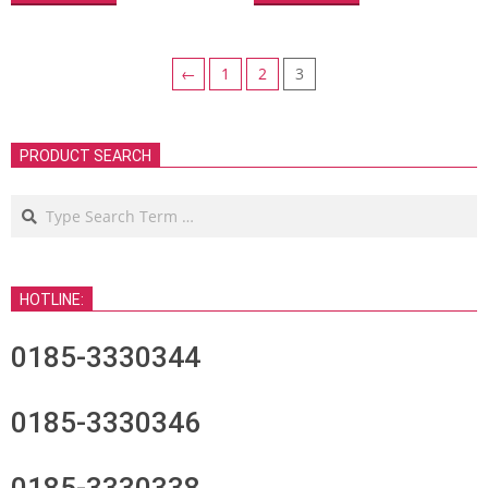
←
1
2
3
PRODUCT SEARCH
Search
HOTLINE:
0185-3330344
0185-3330346