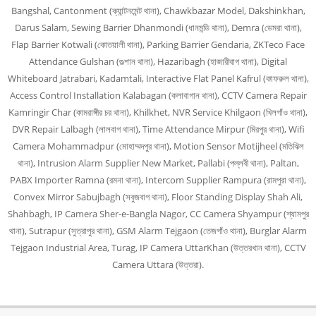
Bangshal, Cantonment (ক্যান্টনমেন্ট থানা), Chawkbazar Model, Dakshinkhan,
Darus Salam, Sewing Barrier Dhanmondi (ধানমন্ডি থানা), Demra (ডেমরা থানা),
Flap Barrier Kotwali (কোতয়ালী থানা), Parking Barrier Gendaria, ZKTeco Face
Attendance Gulshan (গুল্শান থানা), Hazaribagh (হাজারীবাগ থানা), Digital
Whiteboard Jatrabari, Kadamtali, Interactive Flat Panel Kafrul (কাফরুল থানা),
Access Control Installation Kalabagan (কলাবাগান থানা), CCTV Camera Repair
Kamringir Char (কামরাঙ্গীর চর থানা), Khilkhet, NVR Service Khilgaon (খিলগাঁও থানা),
DVR Repair Lalbagh (লালবাগ থানা), Time Attendance Mirpur (মিরপুর থানা), Wifi
Camera Mohammadpur (মোহাম্মদপুর থানা), Motion Sensor Motijheel (মতিঝিল
থানা), Intrusion Alarm Supplier New Market, Pallabi (পল্লবী থানা), Paltan,
PABX Importer Ramna (রমনা থানা), Intercom Supplier Rampura (রামপুরা থানা),
Convex Mirror Sabujbagh (সবুজবাগ থানা), Floor Standing Display Shah Ali,
Shahbagh, IP Camera Sher-e-Bangla Nagor, CC Camera Shyampur (শ্যামপুর
থানা), Sutrapur (সুত্রাপুর থানা), GSM Alarm Tejgaon (তেজগাঁও থানা), Burglar Alarm
Tejgaon Industrial Area, Turag, IP Camera UttarKhan (উত্তরখান থানা), CCTV
Camera Uttara (উত্তরা).