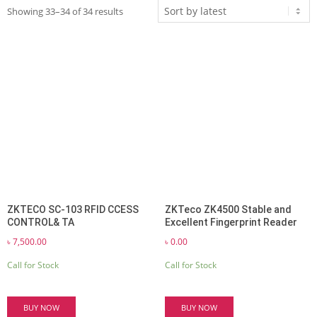
Sorted
Showing 33–34 of 34 results
by
latest
ZKTECO SC-103 RFID CCESS
ZKTeco ZK4500 Stable and
CONTROL& TA
Excellent Fingerprint Reader
৳
7,500.00
৳
0.00
Call for Stock
Call for Stock
BUY NOW
BUY NOW