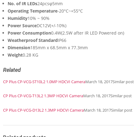
No. of IR LEDs
24pcsφ5mm
Operating Temperature
-20°C~+55°C
Humidity
10% ~ 90%
Power Source
DC12V(+/-10%)
Power Consumption
0.4W(2.5W after IR LED Powered on)
Weatherproof Standard
IP66
Dimension
185mm x 68.5mm x 77.3mm
Weight
0.28 KG
Related
CP Plus CP-VCG-ST10L2 1.0MP HDCVI Camera
March 18, 2017
Similar post
CP Plus CP-VCG-T13L2 1.3MP HDCVI Camera
March 18, 2017
Similar post
CP Plus CP-VCG-D13L2 1.3MP HDCVI Camera
March 18, 2017
Similar post