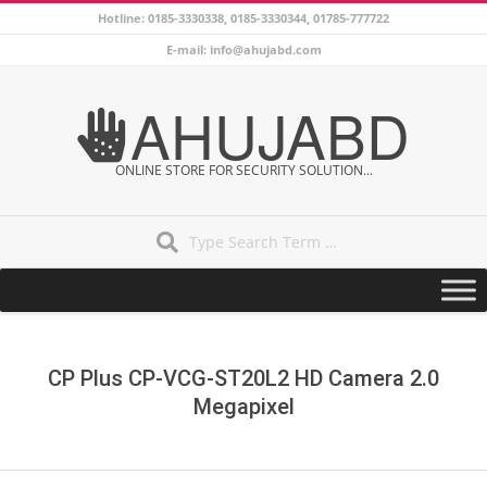
Skip
Hotline: 0185-3330338, 0185-3330344, 01785-777722
to
E-mail: info@ahujabd.com
content
AHUJABD
ONLINE STORE FOR SECURITY SOLUTION...
Search
Secondary
Navigation
Menu
CP Plus CP-VCG-ST20L2 HD Camera 2.0
Megapixel