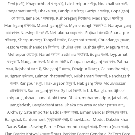
Feni (ফেনী), Khagrachhari খাগড়াছড়ি, Lakshmipur লক্ষীপুর, Noakhali নোয়াখালী,
Rangamati রাঙ্গামাটি, Dhaka ঢাকা, Faridpur ফরিদপুর, Gazipur গাজীপুর, Gopalganj
গোপালগঞ্জ, Jamalpur জামালপুর, Kishoreganj কিশোরগঞ্জ, Madaripur মাদারীপুর,
Manikganj মানিকগঞ্জ, Munshiganj মুন্সীগঞ্জ, Mymensingh ময়মনসিংহ, Narayanganj
নারায়ণগঞ্জ, Narsingdi নরসিংদী, Netrakona নেত্রকোনা, Rajbari রাজবাড়ী, Shariatpur
শরীয়তপুর, Sherpur শেরপুর, Tangail টাঙ্গাইল, Bagerhat বাগেরহাট, Chuadanga চুয়াডাঙ্গা,
Jessore যশোর, Jhenaidah ঝিনাইদহ, Khulna খুলনা, Kushtia কুষ্টিয়া, Magura মাগুরা,
Meherpur মেহেরপুর, Narail নড়াইল, Satkhira সাতক্ষিরা, Bogra বগুড়া, Joypurhat
জয়পুরহাট, Naogaon নওগাঁ, Natore নাটোর, Chapainawabganj নওয়াবগঞ্জ, Pabna
পাবনা, Rajshahi রাজশাহী, Sirajganj সিরাজগঞ্জ, Dinajpur দিনাজপুর, Gaibandha গাইবা,
Kurigram কুড়িগ্রাম, Lalmonirhatলালমনিরহাট, Nilphamari নীলফামারী, Panchagarh
পঞ্চগড়, Rangpur রংপুর, Thakurgaon ঠাকুরগাঁ, Habiganj হবিগঞ্জ, Moulvibazar
মৌলভীবাজার, Sunamganj সুনামগঞ্জ, Sylhet সিলেট, In bd, Bangla, motijheel,
mirpur, gulshan, banani, old town Dhaka, muhammadpur, jatrabari,
Bangladesh, Bangladeshi area. Dhaka city area Adabor (আদাবর থানা),
Archway Gate Importer Badda (বাড্ডা থানা), Biman Bandar (বিমান বন্দর থানা),
Bangshal, Cantonment (ক্যান্টনমেন্ট থানা), Chawkbazar Model, Dakshinkhan,
Darus Salam, Sewing Barrier Dhanmondi (ধানমন্ডি থানা), Demra (ডেমরা থানা),
Flap Barrier Kotwali (কোতয়ালী থানা), Parking Barrier Gendaria, ZKTeco Face