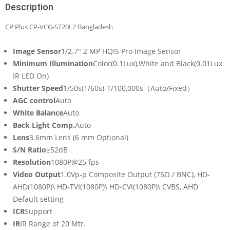
Description
CP Plus CP-VCG-ST20L2 Bangladesh
Image Sensor
1/2.7″ 2 MP HQIS Pro Image Sensor
Minimum Illumination
Color(0.1Lux),White and Black(0.01Lux
IR LED On)
Shutter Speed
1/50s(1/60s)-1/100,000s（Auto/Fixed）
AGC control
Auto
White Balance
Auto
Back Light Comp.
Auto
Lens
3.6mm Lens (6 mm Optional)
S/N Ratio
≥52dB
Resolution
1080P@25 fps
Video Output
1.0Vp-p Composite Output (75Ω / BNC), HD-
AHD(1080P)\ HD-TVI(1080P)\ HD-CVI(1080P)\ CVBS, AHD
Default setting
ICR
Support
IR
IR Range of 20 Mtr.