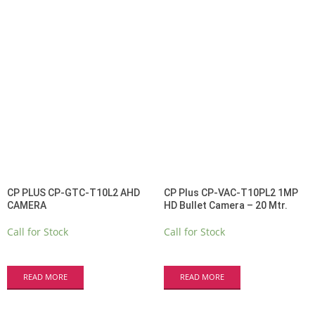
CP PLUS CP-GTC-T10L2 AHD
CP Plus CP-VAC-T10PL2 1MP
CAMERA
HD Bullet Camera – 20 Mtr.
Call for Stock
Call for Stock
READ MORE
READ MORE