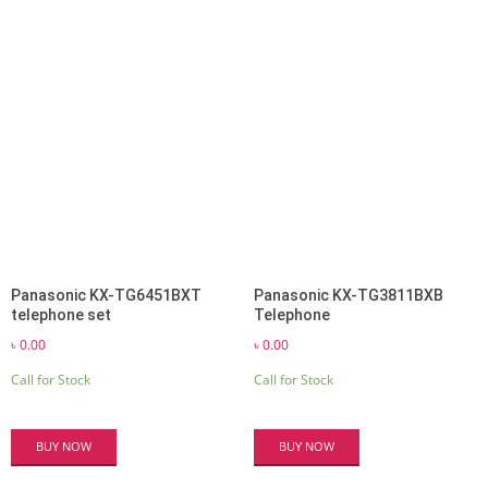
Panasonic KX-TG6451BXT
Panasonic KX-TG3811BXB
telephone set
Telephone
৳
0.00
৳
0.00
Call for Stock
Call for Stock
BUY NOW
BUY NOW