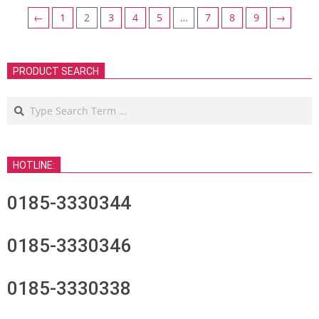
←
1
2
3
4
5
…
7
8
9
→
PRODUCT SEARCH
Search
HOTLINE:
0185-3330344
0185-3330346
0185-3330338