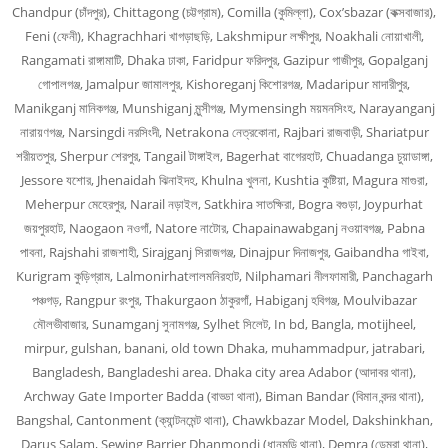
Chandpur (চাঁদপুর), Chittagong (চট্টগ্রাম), Comilla (কুমিল্লা), Cox’sbazar (কক্সবাজার),
Feni (ফেনী), Khagrachhari খাগড়াছড়ি, Lakshmipur লক্ষীপুর, Noakhali নোয়াখালী,
Rangamati রাঙ্গামাটি, Dhaka ঢাকা, Faridpur ফরিদপুর, Gazipur গাজীপুর, Gopalganj
গোপালগঞ্জ, Jamalpur জামালপুর, Kishoreganj কিশোরগঞ্জ, Madaripur মাদারীপুর,
Manikganj মানিকগঞ্জ, Munshiganj মুন্সীগঞ্জ, Mymensingh ময়মনসিংহ, Narayanganj
নারায়ণগঞ্জ, Narsingdi নরসিংদী, Netrakona নেত্রকোনা, Rajbari রাজবাড়ী, Shariatpur
শরীয়তপুর, Sherpur শেরপুর, Tangail টাঙ্গাইল, Bagerhat বাগেরহাট, Chuadanga চুয়াডাঙ্গা,
Jessore যশোর, Jhenaidah ঝিনাইদহ, Khulna খুলনা, Kushtia কুষ্টিয়া, Magura মাগুরা,
Meherpur মেহেরপুর, Narail নড়াইল, Satkhira সাতক্ষিরা, Bogra বগুড়া, Joypurhat
জয়পুরহাট, Naogaon নওগাঁ, Natore নাটোর, Chapainawabganj নওয়াবগঞ্জ, Pabna
পাবনা, Rajshahi রাজশাহী, Sirajganj সিরাজগঞ্জ, Dinajpur দিনাজপুর, Gaibandha গাইবা,
Kurigram কুড়িগ্রাম, Lalmonirhatলালমনিরহাট, Nilphamari নীলফামারী, Panchagarh
পঞ্চগড়, Rangpur রংপুর, Thakurgaon ঠাকুরগাঁ, Habiganj হবিগঞ্জ, Moulvibazar
মৌলভীবাজার, Sunamganj সুনামগঞ্জ, Sylhet সিলেট, In bd, Bangla, motijheel,
mirpur, gulshan, banani, old town Dhaka, muhammadpur, jatrabari,
Bangladesh, Bangladeshi area. Dhaka city area Adabor (আদাবর থানা),
Archway Gate Importer Badda (বাড্ডা থানা), Biman Bandar (বিমান বন্দর থানা),
Bangshal, Cantonment (ক্যান্টনমেন্ট থানা), Chawkbazar Model, Dakshinkhan,
Darus Salam, Sewing Barrier Dhanmondi (ধানমন্ডি থানা), Demra (ডেমরা থানা),