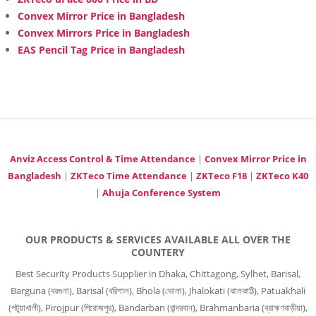
Convex Mirror Price in Bangladesh
Convex Mirrors Price in Bangladesh
EAS Pencil Tag Price in Bangladesh
Anviz Access Control & Time Attendance
|
Convex Mirror Price in
Bangladesh
|
ZKTeco Time Attendance
|
ZKTeco F18
|
ZKTeco K40
|
Ahuja Conference System
OUR PRODUCTS & SERVICES AVAILABLE ALL OVER THE
COUNTERY
Best Security Products Supplier in Dhaka, Chittagong, Sylhet, Barisal,
Barguna (বরগুনা), Barisal (বরিশাল), Bhola (ভোলা), Jhalokati (ঝালকাঠি), Patuakhali
(পটুয়াখালী), Pirojpur (পিরোজপুর), Bandarban (বান্দরবান), Brahmanbaria (ব্রাহ্মণবাড়ীয়া),