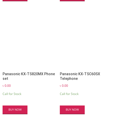
Panasonic KX-TS820MX Phone
Panasonic KX-TSC60SX
set
Telephone
৳
0.00
৳
0.00
Call for Stock
Call for Stock
BUY NOW
BUY NOW