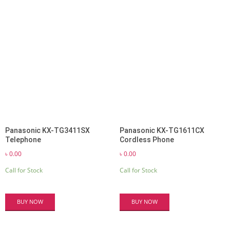
Panasonic KX-TG3411SX
Panasonic KX-TG1611CX
Telephone
Cordless Phone
৳
0.00
৳
0.00
Call for Stock
Call for Stock
BUY NOW
BUY NOW