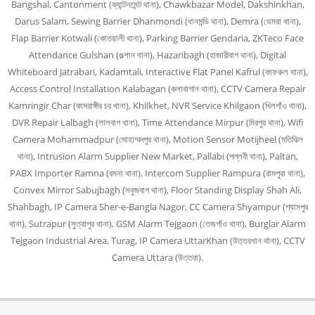
Bangshal, Cantonment (ক্যান্টনমেন্ট থানা), Chawkbazar Model, Dakshinkhan,
Darus Salam, Sewing Barrier Dhanmondi (ধানমন্ডি থানা), Demra (ডেমরা থানা),
Flap Barrier Kotwali (কোতয়ালী থানা), Parking Barrier Gendaria, ZKTeco Face
Attendance Gulshan (গুল্শান থানা), Hazaribagh (হাজারীবাগ থানা), Digital
Whiteboard Jatrabari, Kadamtali, Interactive Flat Panel Kafrul (কাফরুল থানা),
Access Control Installation Kalabagan (কলাবাগান থানা), CCTV Camera Repair
Kamringir Char (কামরাঙ্গীর চর থানা), Khilkhet, NVR Service Khilgaon (খিলগাঁও থানা),
DVR Repair Lalbagh (লালবাগ থানা), Time Attendance Mirpur (মিরপুর থানা), Wifi
Camera Mohammadpur (মোহাম্মদপুর থানা), Motion Sensor Motijheel (মতিঝিল
থানা), Intrusion Alarm Supplier New Market, Pallabi (পল্লবী থানা), Paltan,
PABX Importer Ramna (রমনা থানা), Intercom Supplier Rampura (রামপুরা থানা),
Convex Mirror Sabujbagh (সবুজবাগ থানা), Floor Standing Display Shah Ali,
Shahbagh, IP Camera Sher-e-Bangla Nagor, CC Camera Shyampur (শ্যামপুর
থানা), Sutrapur (সুত্রাপুর থানা), GSM Alarm Tejgaon (তেজগাঁও থানা), Burglar Alarm
Tejgaon Industrial Area, Turag, IP Camera UttarKhan (উত্তরখান থানা), CCTV
Camera Uttara (উত্তরা).