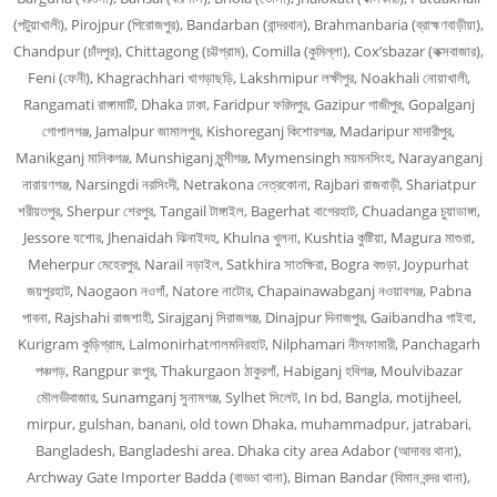
(পটুয়াখালী), Pirojpur (পিরোজপুর), Bandarban (বান্দরবান), Brahmanbaria (ব্রাহ্মণবাড়ীয়া),
Chandpur (চাঁদপুর), Chittagong (চট্টগ্রাম), Comilla (কুমিল্লা), Cox’sbazar (কক্সবাজার),
Feni (ফেনী), Khagrachhari খাগড়াছড়ি, Lakshmipur লক্ষীপুর, Noakhali নোয়াখালী,
Rangamati রাঙ্গামাটি, Dhaka ঢাকা, Faridpur ফরিদপুর, Gazipur গাজীপুর, Gopalganj
গোপালগঞ্জ, Jamalpur জামালপুর, Kishoreganj কিশোরগঞ্জ, Madaripur মাদারীপুর,
Manikganj মানিকগঞ্জ, Munshiganj মুন্সীগঞ্জ, Mymensingh ময়মনসিংহ, Narayanganj
নারায়ণগঞ্জ, Narsingdi নরসিংদী, Netrakona নেত্রকোনা, Rajbari রাজবাড়ী, Shariatpur
শরীয়তপুর, Sherpur শেরপুর, Tangail টাঙ্গাইল, Bagerhat বাগেরহাট, Chuadanga চুয়াডাঙ্গা,
Jessore যশোর, Jhenaidah ঝিনাইদহ, Khulna খুলনা, Kushtia কুষ্টিয়া, Magura মাগুরা,
Meherpur মেহেরপুর, Narail নড়াইল, Satkhira সাতক্ষিরা, Bogra বগুড়া, Joypurhat
জয়পুরহাট, Naogaon নওগাঁ, Natore নাটোর, Chapainawabganj নওয়াবগঞ্জ, Pabna
পাবনা, Rajshahi রাজশাহী, Sirajganj সিরাজগঞ্জ, Dinajpur দিনাজপুর, Gaibandha গাইবা,
Kurigram কুড়িগ্রাম, Lalmonirhatলালমনিরহাট, Nilphamari নীলফামারী, Panchagarh
পঞ্চগড়, Rangpur রংপুর, Thakurgaon ঠাকুরগাঁ, Habiganj হবিগঞ্জ, Moulvibazar
মৌলভীবাজার, Sunamganj সুনামগঞ্জ, Sylhet সিলেট, In bd, Bangla, motijheel,
mirpur, gulshan, banani, old town Dhaka, muhammadpur, jatrabari,
Bangladesh, Bangladeshi area. Dhaka city area Adabor (আদাবর থানা),
Archway Gate Importer Badda (বাড্ডা থানা), Biman Bandar (বিমান বন্দর থানা),