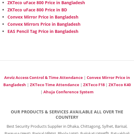
ZKTeco uFace 800 Price in Bangladesh
ZKTeco uFace 800 Price in BD
Convex Mirror Price in Bangladesh
Convex Mirrors Price in Bangladesh
EAS Pencil Tag Price in Bangladesh
Anviz Access Control & Time Attendance
|
Convex Mirror Price in
Bangladesh
|
ZKTeco Time Attendance
|
ZKTeco F18
|
ZKTeco K40
|
Ahuja Conference System
OUR PRODUCTS & SERVICES AVAILABLE ALL OVER THE
COUNTERY
Best Security Products Supplier in Dhaka, Chittagong, Sylhet, Barisal,
Barguna (বরগুনা), Barisal (বরিশাল), Bhola (ভোলা), Jhalokati (ঝালকাঠি), Patuakhali