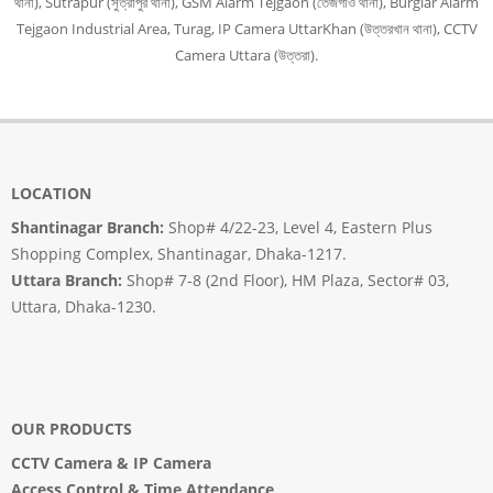
থানা), Sutrapur (সুত্রাপুর থানা), GSM Alarm Tejgaon (তেজগাঁও থানা), Burglar Alarm
Tejgaon Industrial Area, Turag, IP Camera UttarKhan (উত্তরখান থানা), CCTV
Camera Uttara (উত্তরা).
LOCATION
Shantinagar Branch:
Shop# 4/22-23, Level 4, Eastern Plus
Shopping Complex, Shantinagar, Dhaka-1217.
Uttara Branch:
Shop# 7-8 (2nd Floor), HM Plaza, Sector# 03,
Uttara, Dhaka-1230.
OUR PRODUCTS
CCTV Camera
&
IP Camera
Access Control & Time Attendance