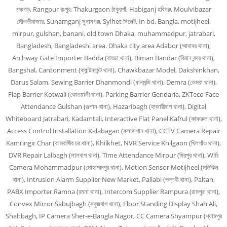
পঞ্চগড়, Rangpur রংপুর, Thakurgaon ঠাকুরগাঁ, Habiganj হবিগঞ্জ, Moulvibazar
মৌলভীবাজার, Sunamganj সুনামগঞ্জ, Sylhet সিলেট, In bd, Bangla, motijheel,
mirpur, gulshan, banani, old town Dhaka, muhammadpur, jatrabari,
Bangladesh, Bangladeshi area. Dhaka city area Adabor (আদাবর থানা),
Archway Gate Importer Badda (বাড্ডা থানা), Biman Bandar (বিমান বন্দর থানা),
Bangshal, Cantonment (ক্যান্টনমেন্ট থানা), Chawkbazar Model, Dakshinkhan,
Darus Salam, Sewing Barrier Dhanmondi (ধানমন্ডি থানা), Demra (ডেমরা থানা),
Flap Barrier Kotwali (কোতয়ালী থানা), Parking Barrier Gendaria, ZKTeco Face
Attendance Gulshan (গুল্শান থানা), Hazaribagh (হাজারীবাগ থানা), Digital
Whiteboard Jatrabari, Kadamtali, Interactive Flat Panel Kafrul (কাফরুল থানা),
Access Control Installation Kalabagan (কলাবাগান থানা), CCTV Camera Repair
Kamringir Char (কামরাঙ্গীর চর থানা), Khilkhet, NVR Service Khilgaon (খিলগাঁও থানা),
DVR Repair Lalbagh (লালবাগ থানা), Time Attendance Mirpur (মিরপুর থানা), Wifi
Camera Mohammadpur (মোহাম্মদপুর থানা), Motion Sensor Motijheel (মতিঝিল
থানা), Intrusion Alarm Supplier New Market, Pallabi (পল্লবী থানা), Paltan,
PABX Importer Ramna (রমনা থানা), Intercom Supplier Rampura (রামপুরা থানা),
Convex Mirror Sabujbagh (সবুজবাগ থানা), Floor Standing Display Shah Ali,
Shahbagh, IP Camera Sher-e-Bangla Nagor, CC Camera Shyampur (শ্যামপুর