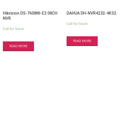
Hikvision DS-7608NI-E2 08CH
DAHUA DH-NVR4232-4KS2
NVR
Call for Stock
Call for Stock
READ MORE
READ MORE