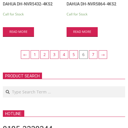
DAHUA DH-NVR5432-4KS2
DAHUA DH-NVR5864-4KS2
Call for Stock
Call for Stock
READ MORE
READ MORE
←
1
2
3
4
5
6
7
→
PRODUCT SEARCH
Search
HOTLINE: