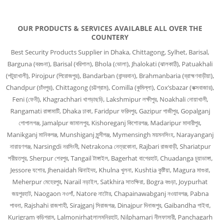
OUR PRODUCTS & SERVICES AVAILABLE ALL OVER THE
COUNTERY
Best Security Products Supplier in Dhaka, Chittagong, Sylhet, Barisal,
Barguna (বরগুনা), Barisal (বরিশাল), Bhola (ভোলা), Jhalokati (ঝালকাঠি), Patuakhali
(পটুয়াখালী), Pirojpur (পিরোজপুর), Bandarban (বান্দরবান), Brahmanbaria (ব্রাহ্মণবাড়ীয়া),
Chandpur (চাঁদপুর), Chittagong (চট্টগ্রাম), Comilla (কুমিল্লা), Cox’sbazar (কক্সবাজার),
Feni (ফেনী), Khagrachhari খাগড়াছড়ি, Lakshmipur লক্ষীপুর, Noakhali নোয়াখালী,
Rangamati রাঙ্গামাটি, Dhaka ঢাকা, Faridpur ফরিদপুর, Gazipur গাজীপুর, Gopalganj
গোপালগঞ্জ, Jamalpur জামালপুর, Kishoreganj কিশোরগঞ্জ, Madaripur মাদারীপুর,
Manikganj মানিকগঞ্জ, Munshiganj মুন্সীগঞ্জ, Mymensingh ময়মনসিংহ, Narayanganj
নারায়ণগঞ্জ, Narsingdi নরসিংদী, Netrakona নেত্রকোনা, Rajbari রাজবাড়ী, Shariatpur
শরীয়তপুর, Sherpur শেরপুর, Tangail টাঙ্গাইল, Bagerhat বাগেরহাট, Chuadanga চুয়াডাঙ্গা,
Jessore যশোর, Jhenaidah ঝিনাইদহ, Khulna খুলনা, Kushtia কুষ্টিয়া, Magura মাগুরা,
Meherpur মেহেরপুর, Narail নড়াইল, Satkhira সাতক্ষিরা, Bogra বগুড়া, Joypurhat
জয়পুরহাট, Naogaon নওগাঁ, Natore নাটোর, Chapainawabganj নওয়াবগঞ্জ, Pabna
পাবনা, Rajshahi রাজশাহী, Sirajganj সিরাজগঞ্জ, Dinajpur দিনাজপুর, Gaibandha গাইবা,
Kurigram কুড়িগ্রাম, Lalmonirhatলালমনিরহাট, Nilphamari নীলফামারী, Panchagarh