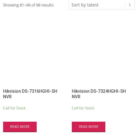
Sorted
Showing 81–96 of 98 results
by
latest
Hikvision DS-7316HGHI-SH
Hikvision DS-7324HGHI-SH
NVR
NVR
Call for Stock
Call for Stock
READ MORE
READ MORE