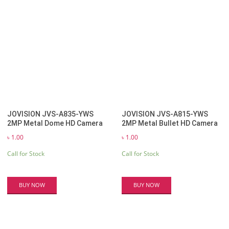
JOVISION JVS-A835-YWS
JOVISION JVS-A815-YWS
2MP Metal Dome HD Camera
2MP Metal Bullet HD Camera
৳
1.00
৳
1.00
Call for Stock
Call for Stock
BUY NOW
BUY NOW