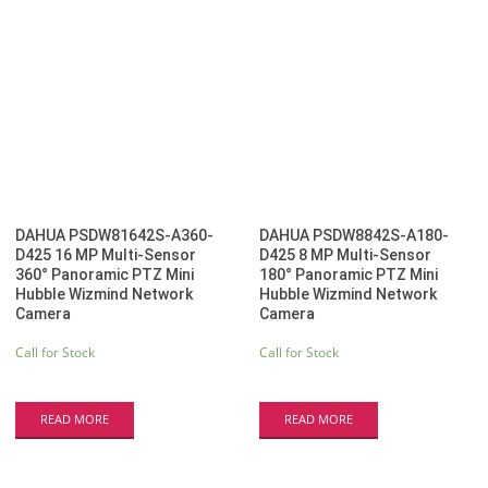
DAHUA PSDW81642S-A360-
DAHUA PSDW8842S-A180-
D425 16 MP Multi-Sensor
D425 8 MP Multi-Sensor
360° Panoramic PTZ Mini
180° Panoramic PTZ Mini
Hubble Wizmind Network
Hubble Wizmind Network
Camera
Camera
Call for Stock
Call for Stock
READ MORE
READ MORE