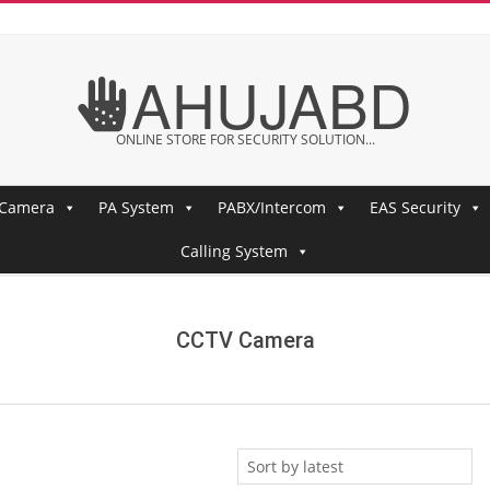
AHUJABD
ONLINE STORE FOR SECURITY SOLUTION...
 Camera
PA System
PABX/Intercom
EAS Security
Calling System
CCTV Camera