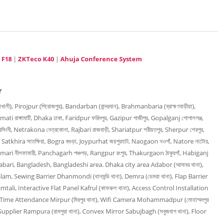
 F18
|
ZKTeco K40
|
Ahuja Conference System
Y
), Pirojpur (পিরোজপুর), Bandarban (বান্দরবান), Brahmanbaria (ব্রাহ্মণবাড়ীয়া),
mati রাঙ্গামাটি, Dhaka ঢাকা, Faridpur ফরিদপুর, Gazipur গাজীপুর, Gopalganj গোপালগঞ্জ,
িংদী, Netrakona নেত্রকোনা, Rajbari রাজবাড়ী, Shariatpur শরীয়তপুর, Sherpur শেরপুর,
, Satkhira সাতক্ষিরা, Bogra বগুড়া, Joypurhat জয়পুরহাট, Naogaon নওগাঁ, Natore নাটোর,
amari নীলফামারী, Panchagarh পঞ্চগড়, Rangpur রংপুর, Thakurgaon ঠাকুরগাঁ, Habiganj
rabari, Bangladesh, Bangladeshi area. Dhaka city area Adabor (আদাবর থানা),
am, Sewing Barrier Dhanmondi (ধানমন্ডি থানা), Demra (ডেমরা থানা), Flap Barrier
mtali, Interactive Flat Panel Kafrul (কাফরুল থানা), Access Control Installation
না), Time Attendance Mirpur (মিরপুর থানা), Wifi Camera Mohammadpur (মোহাম্মদপুর
upplier Rampura (রামপুরা থানা), Convex Mirror Sabujbagh (সবুজবাগ থানা), Floor