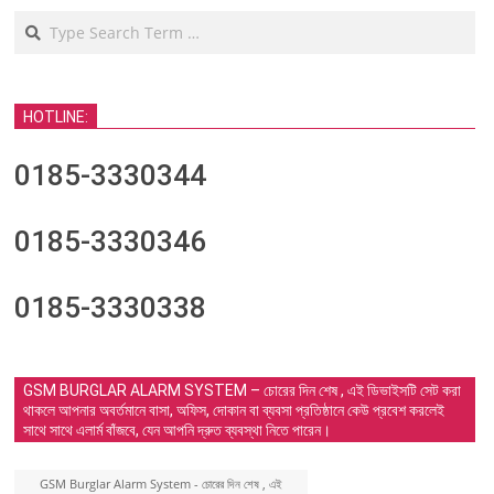
Search
HOTLINE:
0185-3330344
0185-3330346
0185-3330338
GSM BURGLAR ALARM SYSTEM – চোরের দিন শেষ , এই ডিভাইসটি সেট করা
থাকলে আপনার অবর্তমানে বাসা, অফিস, দোকান বা ব্যবসা প্রতিষ্ঠানে কেউ প্রবেশ করলেই
সাথে সাথে এলার্ম বাঁজবে, যেন আপনি দ্রুত ব্যবস্থা নিতে পারেন।
GSM Burglar Alarm System - চোরের দিন শেষ , এই