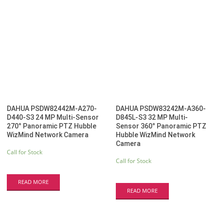
DAHUA PSDW82442M-A270-
DAHUA PSDW83242M-A360-
D440-S3 24 MP Multi-Sensor
D845L-S3 32 MP Multi-
270° Panoramic PTZ Hubble
Sensor 360° Panoramic PTZ
WizMind Network Camera
Hubble WizMind Network
Camera
Call for Stock
Call for Stock
READ MORE
READ MORE