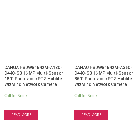
DAHUA PSDW81642M-A180-
DAHAU PSDW81642M-A360-
D440-S3 16 MP Multi-Sensor
D440-S3 16 MP Multi-Sensor
180° Panoramic PTZ Hubble
360° Panoramic PTZ Hubble
WizMind Network Camera
WizMind Network Camera
Call for Stock
Call for Stock
READ MORE
READ MORE