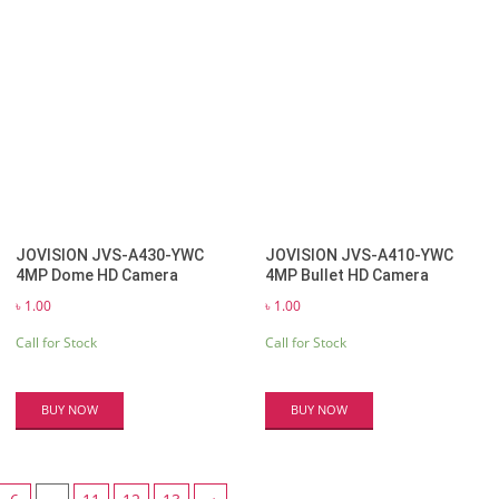
JOVISION JVS-A430-YWC
JOVISION JVS-A410-YWC
4MP Dome HD Camera
4MP Bullet HD Camera
৳
1.00
৳
1.00
Call for Stock
Call for Stock
BUY NOW
BUY NOW