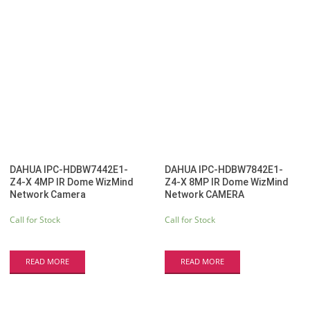
by
latest
DAHUA IPC-HDBW7442E1-
DAHUA IPC-HDBW7842E1-
Z4-X 4MP IR Dome WizMind
Z4-X 8MP IR Dome WizMind
Network Camera
Network CAMERA
Call for Stock
Call for Stock
READ MORE
READ MORE