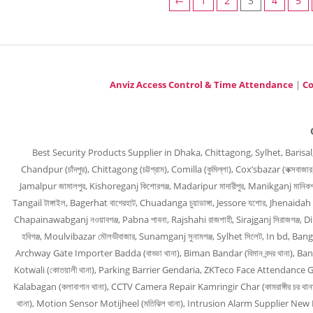
←
1
2
3
4
5
Anviz Access Control & Time Attendance
|
Co
Best Security Products Supplier in Dhaka, Chittagong, Sylhet, Barisal, Barguna
Chandpur (চাঁদপুর), Chittagong (চট্টগ্রাম), Comilla (কুমিল্লা), Cox’sbazar (কক্সবাজ
Jamalpur জামালপুর, Kishoreganj কিশোরগঞ্জ, Madaripur মাদারীপুর, Manikganj মানিকগঞ্
Tangail টাঙ্গাইল, Bagerhat বাগেরহাট, Chuadanga চুয়াডাঙ্গা, Jessore যশোর, Jhenaidah 
Chapainawabganj নওয়াবগঞ্জ, Pabna পাবনা, Rajshahi রাজশাহী, Sirajganj সিরাজগঞ্জ, 
হবিগঞ্জ, Moulvibazar মৌলভীবাজার, Sunamganj সুনামগঞ্জ, Sylhet সিলেট, In bd
Archway Gate Importer Badda (বাড্ডা থানা), Biman Bandar (বিমান বন্দর থানা), B
Kotwali (কোতয়ালী থানা), Parking Barrier Gendaria, ZKTeco Face Attendance Guls
Kalabagan (কলাবাগান থানা), CCTV Camera Repair Kamringir Char (কামরাঙ্গীর চর থা
থানা), Motion Sensor Motijheel (মতিঝিল থানা), Intrusion Alarm Supplier New M