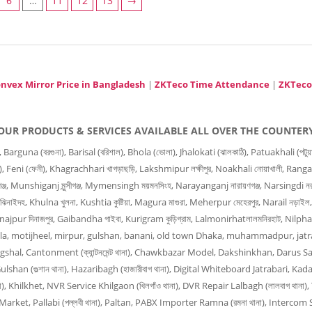
6
…
11
12
13
→
nvex Mirror Price in Bangladesh
|
ZKTeco Time Attendance
|
ZKTeco
OUR PRODUCTS & SERVICES AVAILABLE ALL OVER THE COUNTER
 (বরগুনা), Barisal (বরিশাল), Bhola (ভোলা), Jhalokati (ঝালকাঠি), Patuakhali (পটুয়াখালী
ার), Feni (ফেনী), Khagrachhari খাগড়াছড়ি, Lakshmipur লক্ষীপুর, Noakhali নোয়াখালী, Ranga
জ, Munshiganj মুন্সীগঞ্জ, Mymensingh ময়মনসিংহ, Narayanganj নারায়ণগঞ্জ, Narsingdi নরস
ঝিনাইদহ, Khulna খুলনা, Kushtia কুষ্টিয়া, Magura মাগুরা, Meherpur মেহেরপুর, Narail নড়াইল
Dinajpur দিনাজপুর, Gaibandha গাইবা, Kurigram কুড়িগ্রাম, Lalmonirhatলালমনিরহাট, Nilph
, Bangla, motijheel, mirpur, gulshan, banani, old town Dhaka, muhammadpur, jat
angshal, Cantonment (ক্যান্টনমেন্ট থানা), Chawkbazar Model, Dakshinkhan, Darus Sal
han (গুল্শান থানা), Hazaribagh (হাজারীবাগ থানা), Digital Whiteboard Jatrabari, Kada
না), Khilkhet, NVR Service Khilgaon (খিলগাঁও থানা), DVR Repair Lalbagh (লালবাগ থা
arket, Pallabi (পল্লবী থানা), Paltan, PABX Importer Ramna (রমনা থানা), Intercom S