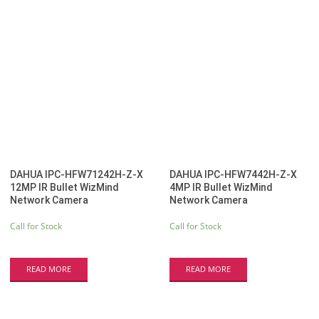
DAHUA IPC-HFW71242H-Z-X
DAHUA IPC-HFW7442H-Z-X
12MP IR Bullet WizMind
4MP IR Bullet WizMind
Network Camera
Network Camera
Call for Stock
Call for Stock
READ MORE
READ MORE