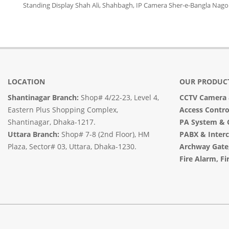
Standing Display Shah Ali, Shahbagh, IP Camera Sher-e-Bangla Nagor, CC
LOCATION
OUR PRODUC
Shantinagar Branch:
Shop# 4/22-23, Level 4,
CCTV Camera
Eastern Plus Shopping Complex,
Access Contr
Shantinagar, Dhaka-1217.
PA System
&
Uttara Branch:
Shop# 7-8 (2nd Floor), HM
PABX & Inter
Plaza, Sector# 03, Uttara, Dhaka-1230.
Archway Gate
Fire Alarm, Fi