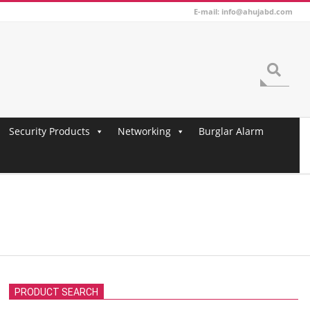
E-mail: info@ahujabd.com
Search
Security Products
Networking
Burglar Alarm
PRODUCT SEARCH